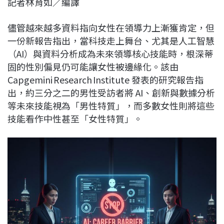
記者林育如／編譯
c
n
r
n
p
e
e
e
k
y
儘管越來越多資料指向女性在領導力上漸獲肯定，但
b
a
e
L
一份新報告指出，當科技走上舞台、尤其是人工智慧
o
d
d
i
（AI）與資料分析成為未來領導核心技能時，根深蒂
o
s
I
n
固的性別偏見仍可能讓女性被邊緣化。該由
k
n
k
Capgemini Research Institute 發表的研究報告指
出，約三分之二的男性受訪者將 AI、創新與數據分析
等未來技能視為「男性特質」，而多數女性則將這些
技能看作中性甚至「女性特質」。