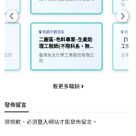
外生！
司
驗者薪
金、輪
日)
桃園市觀音區
桃園市
二廠區-色料事業-生產助
【11
理工程師(不限科系，無
工化學
經驗可！)(提供員工宿舍)
限公司
臺灣永光化學工業股份有限公
台灣德
(週休二日，每月獎金、
司
輪班津貼、員工宿舍、視
訊面談)
看更多職缺
發佈留言
很抱歉，必須
登入
網站才能發佈留言。