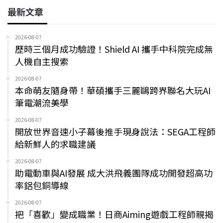
最新文章
2026-08-07
歷時三個月成功驗證！Shield AI 攜手中科院完成無
人機自主搜索
2026-08-07
本命萌友隨身帶！華碩攜手三麗鷗跨界聯名大玩AI
筆電潮流美學
2026-08-07
開放世界音速小子幕後推手現身說法：SEGA工程師
給新鮮人的求職建議
2026-08-07
助電動車與AI發展 成大洪飛義團隊成功開發超高功
率鋁包銅導線
2026-08-07
把「喜歡」變成職業！日商Aiming遊戲工程師親揭