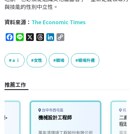
與技能的性別中立性。
資料來源：
The Economic Times
F
L
X
T
L
C
a
i
h
i
o
c
n
r
n
p
e
e
e
k
y
ａｉ
女性
職場
職場升遷
b
a
e
L
o
d
d
i
o
s
I
n
推薦工作
k
n
k
台中市西屯區
桃園市
場•
機械設計工程師
二廠區
門
程助理
宿舍)
萬年清環境工程股份有限公司
臺灣永