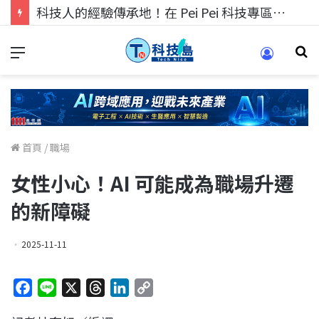
科技人的經驗傳承地！在 Pei Pei 科技專區，與學弟妹交流最硬核的技術
首頁
/
職場
女性小心！AI 可能成為職場升遷
的新障礙
2025-11-11
F
L
X
T
L
C
a
i
h
i
o