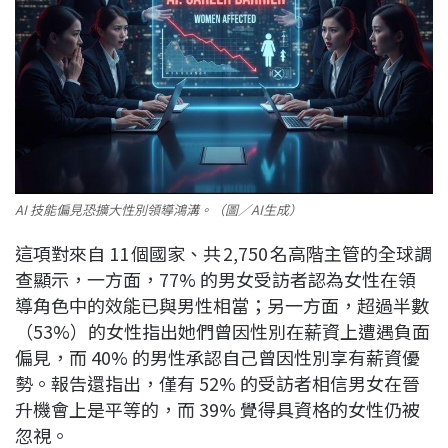
AI 技能偏見恐擴大性別領導鴻溝。（圖／AI生成）
這項對來自 11 個國家、共 2,750 名高階主管的全球調
查顯示，一方面，77% 的男女受訪者認為女性在領
導角色中的效能已與男性相當；另一方面，超過半數
（53%）的女性指出她們曾因性別在薪資上遭遇負面
偏見，而 40% 的男性承認自己曾因性別享有薪資優
勢。報告還指出，僅有 52% 的受訪者相信男女在晉
升機會上是平等的，而 39% 覺得具資格的女性仍被
忽視。