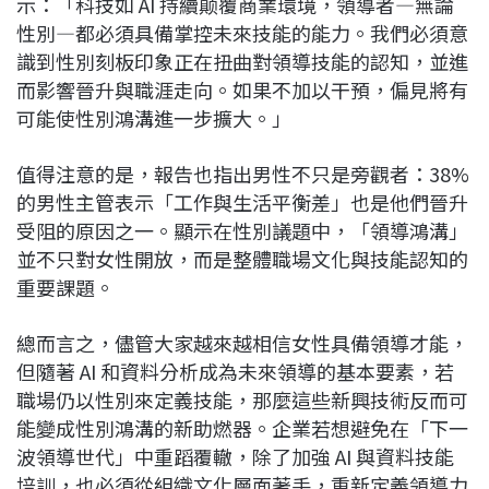
示：「科技如 AI 持續颠覆商業環境，領導者—無論
性別—都必須具備掌控未來技能的能力。我們必須意
識到性別刻板印象正在扭曲對領導技能的認知，並進
而影響晉升與職涯走向。如果不加以干預，偏見將有
可能使性別鴻溝進一步擴大。」
值得注意的是，報告也指出男性不只是旁觀者：38%
的男性主管表示「工作與生活平衡差」也是他們晉升
受阻的原因之一。顯示在性別議題中，「領導鴻溝」
並不只對女性開放，而是整體職場文化與技能認知的
重要課題。
總而言之，儘管大家越來越相信女性具備領導才能，
但隨著 AI 和資料分析成為未來領導的基本要素，若
職場仍以性別來定義技能，那麼這些新興技術反而可
能變成性別鴻溝的新助燃器。企業若想避免在「下一
波領導世代」中重蹈覆轍，除了加強 AI 與資料技能
培訓，也必須從組織文化層面著手，重新定義領導力