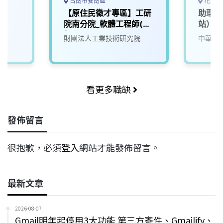
台南市安南區
花蓮縣
【原住民徵才專區】工研
助理工
院南分院_軟體工程師(創
站）
新/T500)
財團法人工業技術研究院
中華電
看更多職缺
發佈留言
很抱歉，必須
登入
網站才能發佈留言。
最新文章
2026-08-07
Gmail明年起停用3大功能 第三方寄件、Gmailify、