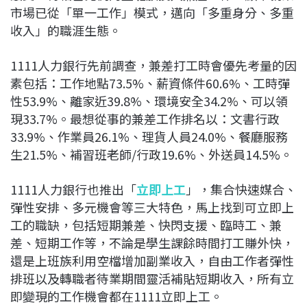
市場已從「單一工作」模式，邁向「多重身分、多重
收入」的職涯生態。
1111人力銀行先前調查，兼差打工時會優先考量的因
素包括：工作地點73.5%、薪資條件60.6%、工時彈
性53.9%、離家近39.8%、環境安全34.2%、可以領
現33.7%。最想從事的兼差工作排名以：文書行政
33.9%、作業員26.1%、理貨人員24.0%、餐廳服務
生21.5%、補習班老師/行政19.6%、外送員14.5%。
1111人力銀行也推出「
立即上工
」，集合快速媒合、
彈性安排、多元機會等三大特色，馬上找到可立即上
工的職缺，包括短期兼差、快閃支援、臨時工、兼
差、短期工作等，不論是學生課餘時間打工賺外快，
還是上班族利用空檔增加副業收入，自由工作者彈性
排班以及轉職者待業期間靈活補貼短期收入，所有立
即變現的工作機會都在1111立即上工。