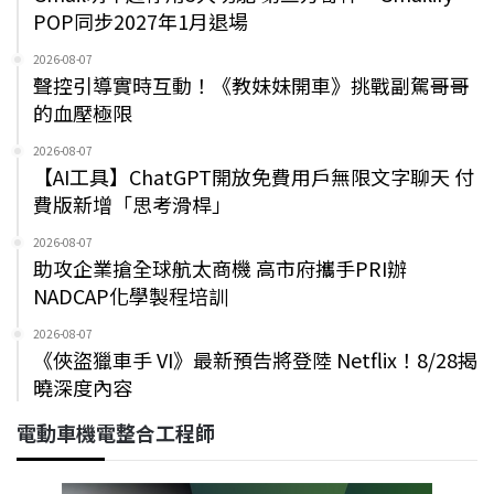
POP同步2027年1月退場
2026-08-07
聲控引導實時互動！《教妹妹開車》挑戰副駕哥哥
的血壓極限
2026-08-07
【AI工具】ChatGPT開放免費用戶無限文字聊天 付
費版新增「思考滑桿」
2026-08-07
助攻企業搶全球航太商機 高市府攜手PRI辦
NADCAP化學製程培訓
2026-08-07
《俠盜獵車手 VI》最新預告將登陸 Netflix！8/28揭
曉深度內容
電動車機電整合工程師