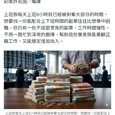
記者許若茵／編譯
c
n
r
n
p
e
e
e
k
y
上班族每天上班8小時就已經被剝奪大部分的時間，
b
a
e
L
想要找一份能配合上下班時間的副業往往比想像中困
o
d
d
i
難，但仍有一些不這麼常見的副業，工作時間彈性，
o
s
I
n
不用一路忙到深夜的選擇，幫助這些兼差族能兼顧正
k
n
k
職工作，又能穩定增加收入。
上班族每天上班8小時就已經被剝奪大部分的時間，想要找一份能配合上