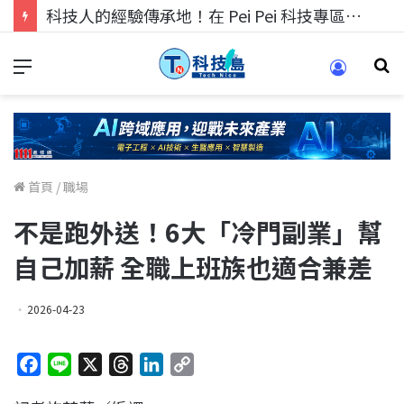
科技人的經驗傳承地！在 Pei Pei 科技專區，與學弟妹交流最硬核的技術
首頁
/
職場
不是跑外送！6大「冷門副業」幫
自己加薪 全職上班族也適合兼差
2026-04-23
F
L
X
T
L
C
a
i
h
i
o