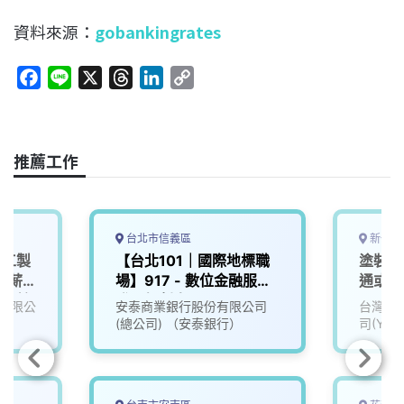
資料來源：
gobankingrates
F
L
X
T
L
C
a
i
h
i
o
c
n
r
n
p
e
e
e
k
y
推薦工作
b
a
e
L
o
d
d
i
o
s
I
n
k
n
k
台北市信義區
新竹縣
化工製
【台北101｜國際地標職
塗裝製
者薪
場】917 - 數位金融服務
通或租
金、輪
發展規劃人員
有限公
安泰商業銀行股份有限公司
台灣山
(提供
(總公司) （安泰銀行）
司(YAM