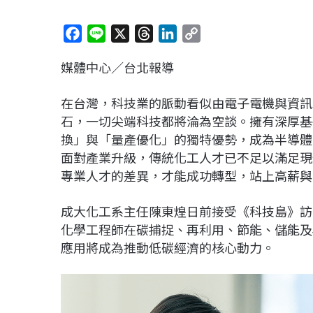
F
L
X
T
L
C
a
i
h
i
o
媒體中心／台北報導
c
n
r
n
p
e
e
e
k
y
在台灣，科技業的脈動看似由電子電機與資訊
b
a
e
L
石，一切尖端科技都將淪為空談。擁有深厚基
o
d
d
i
換」與「量產優化」的獨特優勢，成為半導體
o
s
I
n
面對產業升級，傳統化工人才已不足以滿足現
k
n
k
專業人才的差異，才能成功轉型，站上高薪與
成大化工系主任陳東煌日前接受《科技島》訪
化學工程師在碳捕捉、再利用、節能、儲能及
應用將成為推動低碳經濟的核心動力。