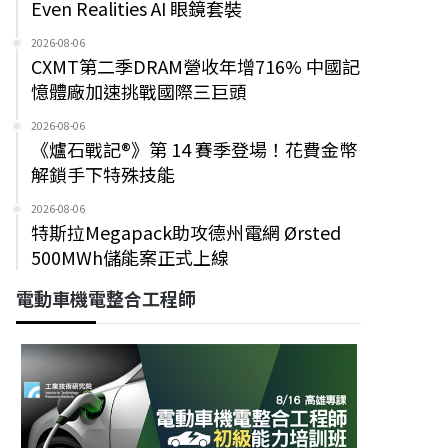
Even Realities AI 眼鏡套裝
2026-08-06
CXMT第二季DRAM營收年增716% 中國記
憶體廠加速挑戰國際三巨頭
2026-08-06
《爐石戰記®》第 14 賽季登場！花費金幣
解鎖手下特殊技能
2026-08-06
特斯拉Megapack助攻德州電網 Ørsted
500MWh儲能案正式上線
電動車機電整合工程師