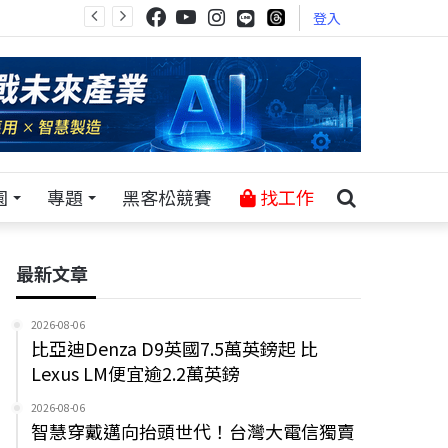
登入
園
專題
黑客松競賽
找工作
最新文章
2026-08-06
比亞迪Denza D9英國7.5萬英鎊起 比
Lexus LM便宜逾2.2萬英鎊
2026-08-06
智慧穿戴邁向抬頭世代！台灣大電信獨賣