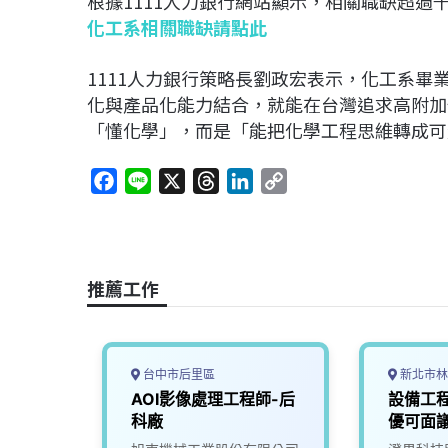
根據
1111
人力銀行網站顯示，相關職缺超過
化工系相關職缺請點此
1111人力銀行策略長劉政宏表示，化工系
化與產品化能力結合，就能在台灣追求高附加
「懂化學」，而是「能把化學工程思維轉成可
F
L
X
T
L
C
a
i
h
i
o
c
n
r
n
p
e
e
e
k
y
b
a
e
L
推薦工作
o
d
d
i
o
s
I
n
k
n
k
台中市后里區
新北市林
區】工
AOI影像處理工程師-后
設備工
工程師
科廠
優可面議