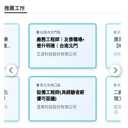
e
e
e
k
y
推薦工作
b
a
e
L
o
d
d
i
o
s
I
n
k
n
k
台南市北門區
新北市
才專
廠務工程師｜友善職場•
資深機
/應屆
晉升明確｜台南北門
【RD
家庭
艾滴科技股份有限公司
兆利科
新北市林口區
桃園市
】化
設備工程師(具經驗者薪
二廠區
程師
優可面議)
理工程
經驗可
公司
澄果科技股份有限公司
臺灣永
(週休
司
輪班津
訊面談