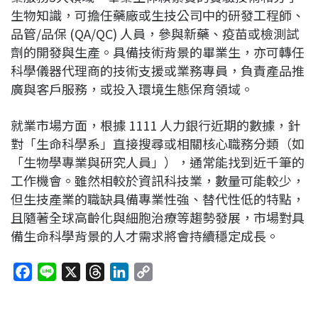
生物知識，可擔任藥廠或生技公司中的研發工程師、
品管/品保 (QA/QC) 人員，參與新藥、疫苗或檢測試
劑的開發與生產。具備技術背景的畢業生，亦可轉任
科學儀器代理商的技術支援或業務專員，負責產品推
廣與客戶服務，或投入環境生態保育領域。
就業市場方面，根據 1111 人力銀行近期的數據，針
對「生命科學系」直接搜尋或相關核心職務分類（如
「生物學專業與研究人員」），通常能找到近千筆的
工作機會。雖然相較於資訊科技業，數量可能較少，
但生技產業的職缺具備專業性強、替代性低的特點，
且隨著全球高齡化與細胞治療等趨勢發展，市場對具
備生命科學背景的人才需求將會持續穩定成長。
F
L
X
T
L
C
a
i
h
i
o
c
n
r
n
p