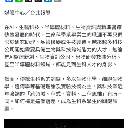
a
i
h
i
o
媒體中心／台北報導
c
n
r
n
p
e
e
e
k
y
在AI、生醫科技、半導體材料、生物資訊與精準醫療
b
a
e
L
快速發展的時代，生命科學系畢業生的職涯不再只侷
o
d
d
i
限於研究助理、品管檢驗或生技製造。越來越多科技
o
s
I
n
公司開始需要具備生物與科技跨域能力的人才，無論
k
n
k
是AI醫療新創、生物資訊公司、藥物研發數據分析、
甚至半導體材料領域，都能見到生科人才的身影。
然而，傳統生科系的訓練，多以生物化學、細胞生物
學、遺傳學等基礎理論及實驗技術為主，與科技業近
年強調的「跨領域、程式、資料、工程思維」有所不
同。如何補足這個落差，成為生科系學生的關鍵課
題。