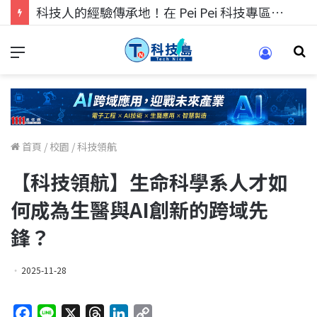
科技人的經驗傳承地！在 Pei Pei 科技專區，與學弟妹交流最硬核的技術
首頁
/
校園
/
科技領航
【科技領航】生命科學系人才如
何成為生醫與AI創新的跨域先
鋒？
2025-11-28
F
L
X
T
L
C