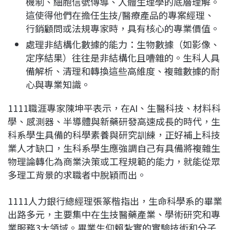
機制、細胞信號傳導、人體生理學的底層理解。
這使得他們在擔任生技/醫療產品的專案經理、
行銷顧問或法規專家時，具有核心的專業價值。
處理非結構化數據的能力：生物數據（如影像、
定序結果）往往是非結構化且嘈雜的。生科人具
備解析、清理和轉換這些高維度、複雜數據的耐
心與專業知識。
1111職涯專家陳坤平表示，在AI、生醫科技、材料科
學、感測器、半導體與新藥研發高速成長的時代，生
科系學生具備的科學素養與研究訓練，正好補上科技
業人才缺口，生科系學生應強調自己有具備將複雜生
物理論轉化為商業決策或工程規範的能力，就能從眾
多理工背景的求職者中脫穎而出。
1111人力銀行總經理張篆楷指出，生命科學系的畢業
出路多元，主要集中在生技醫藥產業、學術研究和專
業服務3大領域。畢業生仰賴紮實的實驗技術和分子