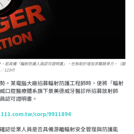
外，若具備「輻射防護人員認可證明書」，也有助於增加求職競爭力。（圖
／123rf）
勢。某電腦大廠招募輻射防護工程師時，便將「輻射
威口腔醫療體系旗下景美德威牙醫診所招募放射師
員認可證明書。
1111.com.tw/corp/9911894
確認從業人員是否具備游離輻射安全管理與防護能