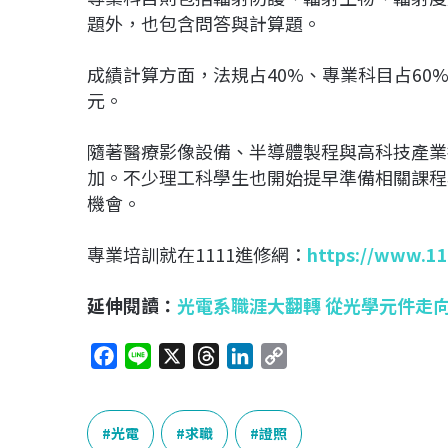
題外，也包含問答與計算題。
成績計算方面，法規占40%、專業科目占60%
元。
隨著醫療影像設備、半導體製程與高科技產業
加。不少理工科學生也開始提早準備相關課程
機會。
專業培訓就在1111進修網：
https://www.1
延伸閱讀：
光電系職涯大翻轉 從光學元件走
F
L
X
T
L
C
a
i
h
i
o
c
n
r
n
p
e
e
e
k
y
光電
求職
證照