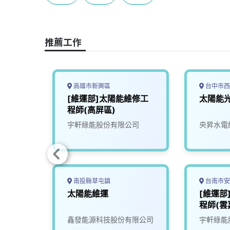
b
a
e
L
o
d
d
i
o
s
I
n
推薦工作
k
n
k
高雄市新興區
台中市西
高雄)
[維運部]太陽能維修工
太陽能
程師(高屏區)
宇軒綠能股份有限公司
央昇水電
南投縣草屯鎮
台南市安
維修工
太陽能維運
[維運部
程師(雲
司
鑫發能源科技股份有限公司
宇軒綠能