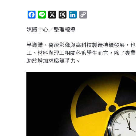
F
L
X
T
L
C
a
i
h
i
o
媒體中心／整理報導
c
n
r
n
p
e
e
e
k
y
半導體、醫療影像與高科技製造持續發展，也
b
a
e
L
工、材料與理工相關科系學生而言，除了專業
o
d
d
i
助於增加求職競爭力。
o
s
I
n
k
n
k