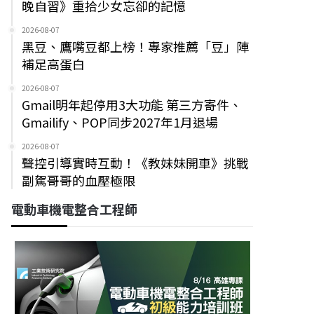
晚自習》重拾少女忘卻的記憶
2026-08-07
黑豆、鷹嘴豆都上榜！專家推薦「豆」陣
補足高蛋白
2026-08-07
Gmail明年起停用3大功能 第三方寄件、
Gmailify、POP同步2027年1月退場
2026-08-07
聲控引導實時互動！《教妹妹開車》挑戰
副駕哥哥的血壓極限
電動車機電整合工程師