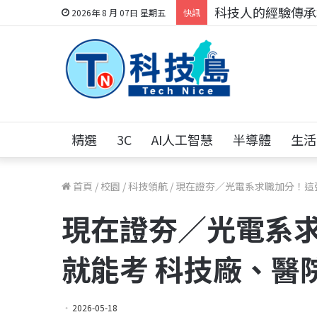
科技人的經驗傳承地
2026年 8 月 07日 星期五
快訊
精選
3C
AI人工智慧
半導體
生活
首頁
/
校園
/
科技領航
/
現在證夯／光電系求職加分！這
現在證夯／光電系
就能考 科技廠、醫
2026-05-18