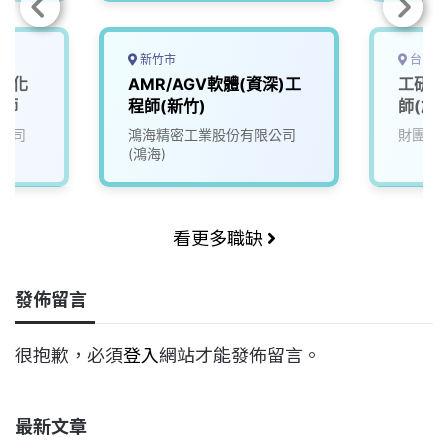
新竹市
台南市
】化
AMR/AGV軟體(資深)工
工研院
程師
程師(新竹)
師(創新
公司
鴻海精密工業股份有限公司
財團法
(鴻海)
看更多職缺
發佈留言
很抱歉，必須
登入
網站才能發佈留言。
最新文章