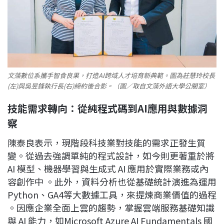
文藻數位系攜手智食良果，打造AI跨域人才培育新典範。圖為莊慧玲校長
(左)與吳昱鋒執行長(右)締約後合影。（圖／取自文藻外語大學公關室）
技能需求轉向：從純程式碼到AI
應用與數據洞
察
陳泰良表示，現階段科技業對技能的需求正發生質
變。從過去強調單純的程式設計，如今則更著重於將
AI 模型、機器學習與生成式 AI 應用於實際業務或內
容創作中
。此外，資料分析也從基礎統計演進為運用
Python
、GA4等大數據工具，來提煉商業價值的過程
。因應企業全面上雲的趨勢，掌握雲端服務基礎知識
與 AI 能力，如Microsoft Azure AI Fundamentals 國