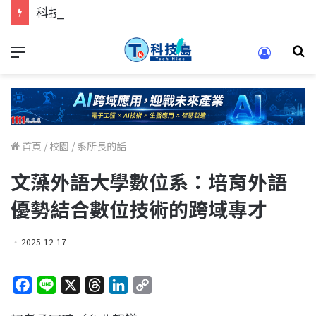
科技人找工作，就到TECH+ 科技專區!
首頁
/
校園
/
系所長的話
文藻外語大學數位系：培育外語
優勢結合數位技術的跨域專才
2025-12-17
F
L
X
T
L
C
a
i
h
i
o