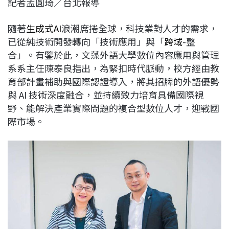
記者孟圓琦／台北報導
c
n
r
n
p
e
e
e
k
y
隨著
生成式AI
浪潮席捲全球，科技業對人才的需求，
b
a
e
L
已從純技術開發轉向「技術應用」與「
跨域
-整
o
d
d
i
合」。有鑒於此，文藻外語大學數位內容應用與管理
o
s
I
n
系系主任陳泰良指出，為緊扣時代脈動，校方經由教
k
n
k
育部計畫補助與國際認證導入，將其招牌的外語優勢
與 AI 技術深度融合，並持續致力培育具備國際視
野、能解決產業實際問題的複合型數位人才，迎戰國
際市場。