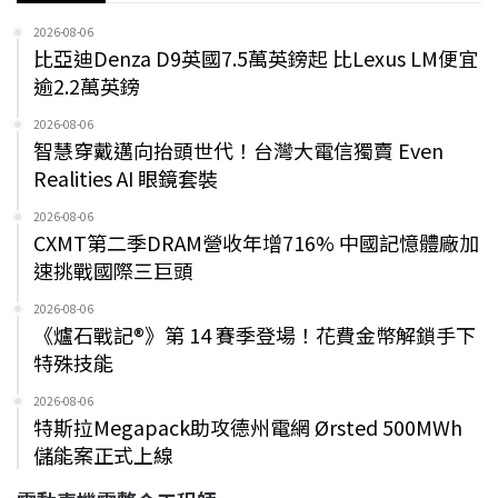
2026-08-06
比亞迪Denza D9英國7.5萬英鎊起 比Lexus LM便宜
逾2.2萬英鎊
2026-08-06
智慧穿戴邁向抬頭世代！台灣大電信獨賣 Even
Realities AI 眼鏡套裝
2026-08-06
CXMT第二季DRAM營收年增716% 中國記憶體廠加
速挑戰國際三巨頭
2026-08-06
《爐石戰記®》第 14 賽季登場！花費金幣解鎖手下
特殊技能
2026-08-06
特斯拉Megapack助攻德州電網 Ørsted 500MWh
儲能案正式上線