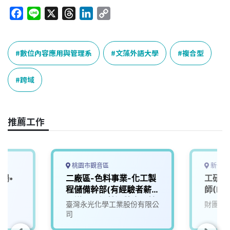
F
L
X
T
L
C
a
i
h
i
o
c
n
r
n
p
e
e
e
k
y
數位內容應用與管理系
文藻外語大學
複合型
b
a
e
L
o
d
d
i
跨域
o
s
I
n
k
n
k
推薦工作
桃園市觀音區
新竹縣
場•
二廠區-色料事業-化工製
工研院
門
程儲備幹部(有經驗者薪
師(D0
另議，另加營運獎金、輪
臺灣永光化學工業股份有限公
財團法
班津貼、週休二日)(提供
司
員工宿舍)