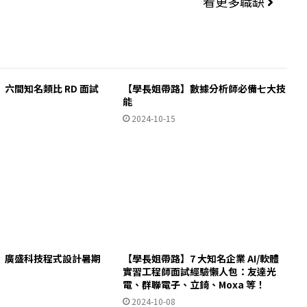
看更多職缺
六間知名類比 RD 面試
【學長姐帶路】數據分析師必備七大技
能
2024-10-15
】廣盛科技程式設計暑期
【學長姐帶路】7 大知名企業 AI/軟體
實習工程師面試經驗懶人包：友達光
電、群聯電子、立錡、Moxa 等！
2024-10-08