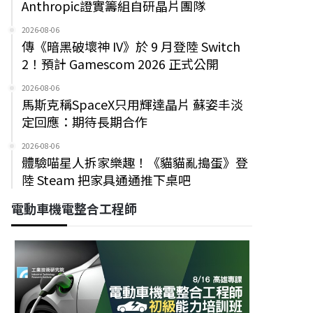
Anthropic證實籌組自研晶片團隊
2026-08-06
傳《暗黑破壞神 IV》於 9 月登陸 Switch
2！預計 Gamescom 2026 正式公開
2026-08-06
馬斯克稱SpaceX只用輝達晶片 蘇姿丰淡
定回應：期待長期合作
2026-08-06
體驗喵星人拆家樂趣！《貓貓亂搗蛋》登
陸 Steam 把家具通通推下桌吧
電動車機電整合工程師