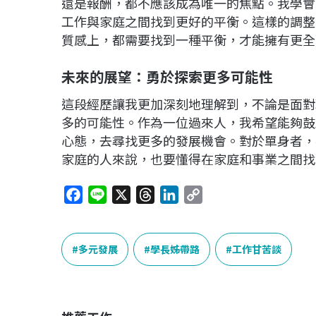
還是報酬，都不應該成為唯一的焦點。我學會
工作與家庭之間找到更好的平衡。這樣的調整
質感上，都需要找到一種平衡，才能擁有更全
未來的展望：勇於探索更多可能性
這段經歷讓我更加深刻地理解到，不論是面對
多的可能性。作為一位過來人，我希望能夠鼓
心態，去尋找更多的發展機會。對於單身者，
家庭的人來說，也要懂得在家庭和事業之間找
F
L
X
T
L
C
a
i
h
i
o
c
n
r
n
p
e
e
e
k
y
多元發展
學長姊帶路
工作甘苦談
b
a
e
L
o
d
d
i
o
s
I
n