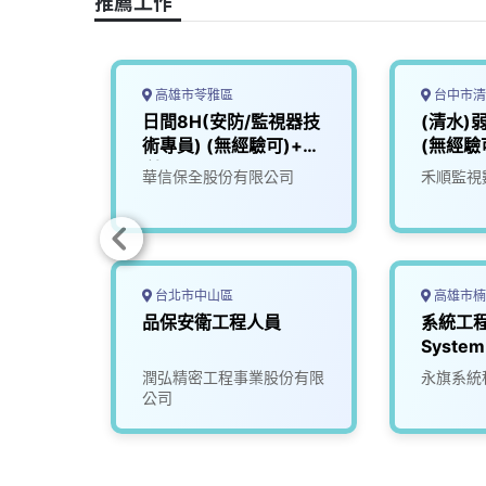
推薦工作
k
n
k
高雄市苓雅區
台中市清
 (高
日間8H(安防/監視器技
(清水)
nee
術專員) (無經驗可)+紅
(無經驗
利
限公司
華信保全股份有限公司
禾順監視
台北市中山區
高雄市楠
工程師
品保安衛工程人員
系統工程
System
限公司
潤弘精密工程事業股份有限
永旗系統
公司