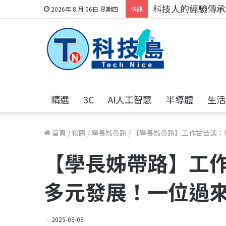
科技人的經驗傳承地
2026年 8 月 06日 星期四
快訊
精選
3C
AI人工智慧
半導體
生活
首頁
/
校園
/
學長姊帶路
/
【學長姊帶路】工作甘苦談：
【學長姊帶路】工
多元發展！一位過
2025-03-06