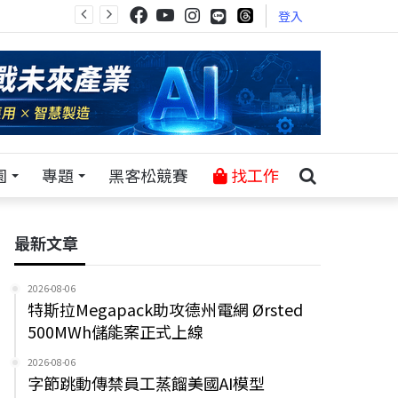
登入
園
專題
黑客松競賽
找工作
最新文章
2026-08-06
特斯拉Megapack助攻德州電網 Ørsted
500MWh儲能案正式上線
2026-08-06
字節跳動傳禁員工蒸餾美國AI模型