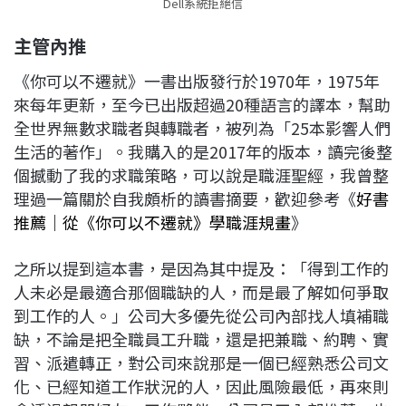
Dell系統拒絕信
主管內推
《你可以不遷就》一書出版發行於1970年，1975年
來每年更新，至今已出版超過20種語言的譯本，幫助
全世界無數求職者與轉職者，被列為「25本影響人們
生活的著作」。我購入的是2017年的版本，讀完後整
個撼動了我的求職策略，可以說是職涯聖經，我曾整
理過一篇關於自我頗析的讀書摘要，歡迎參考《
好書
推薦│從《你可以不遷就》學職涯規畫
》
之所以提到這本書，是因為其中提及：「得到工作的
人未必是最適合那個職缺的人，而是最了解如何爭取
到工作的人。」公司大多優先從公司內部找人填補職
缺，不論是把全職員工升職，還是把兼職、約聘、實
習、派遣轉正，對公司來說那是一個已經熟悉公司文
化、已經知道工作狀況的人，因此風險最低，再來則