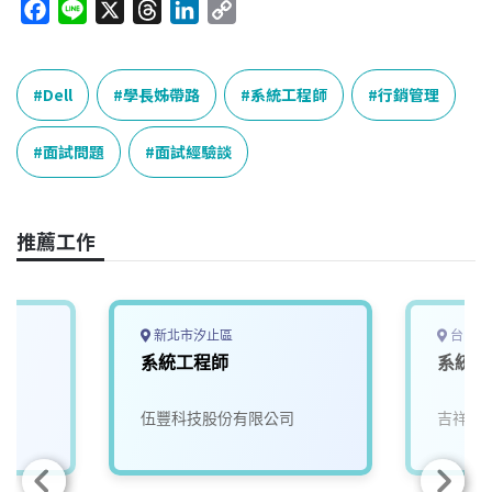
F
L
X
T
L
C
a
i
h
i
o
c
n
r
n
p
e
e
e
k
y
Dell
學長姊帶路
系統工程師
行銷管理
b
a
e
L
o
d
d
i
面試問題
面試經驗談
o
s
I
n
k
n
k
推薦工作
新北市汐止區
台中市
系統工程師
系統工
伍豐科技股份有限公司
吉祥資