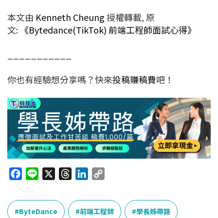
本文由
Kenneth Cheung
授權轉載, 原
文:
《Bytedance(TikTok) 前端工程師面試心得》
___________
你也有經驗想分享嗎？快來
投稿賺稿費
吧！
F
L
X
T
L
C
a
i
h
i
o
c
n
r
n
p
e
e
e
k
y
ByteDance
前端工程師
學長姊帶路