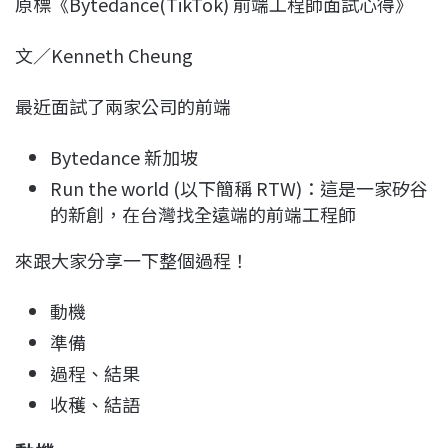
原標《Bytedance(TikTok) 前端工程師面試心得》
c
n
r
n
p
e
e
e
k
y
文／Kenneth Cheung
b
a
e
L
o
d
d
i
最近面試了兩家公司的前端
o
s
I
n
k
n
k
Bytedance 新加坡
Run the world (以下簡稱 RTW)：這是一家矽谷
的新創，在台灣找全遠端的前端工程師
來跟大家分享一下整個過程！
動機
準備
過程、結果
收穫、結語