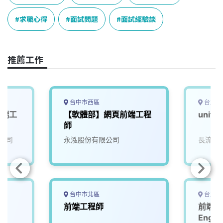
b
a
e
L
o
d
d
i
求職心得
面試問題
面試經驗談
o
s
I
n
k
n
k
推薦工作
台中市西區
台北市
前端工
【軟體部】網頁前端工程
unit
師
公司
永泓股份有限公司
長流機
台中市北區
台北市
前端工程師
前端工程
Engi