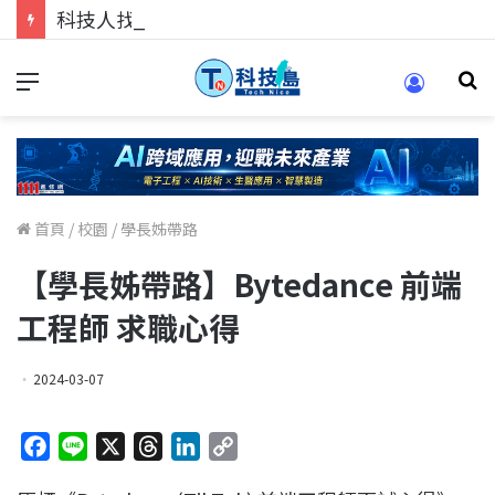
科技人找工作，就到TECH+ 科技專區!
首頁
/
校園
/
學長姊帶路
【學長姊帶路】Bytedance 前端
工程師 求職心得
2024-03-07
F
L
X
T
L
C
a
i
h
i
o