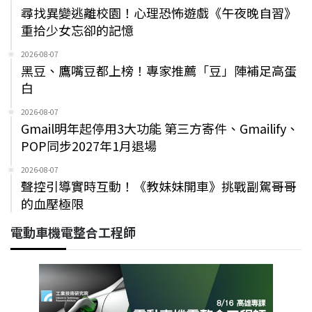
尋找異變逃離校園！心理恐怖遊戲《午夜晚自習》
重拾少女忘卻的記憶
2026-08-07
黑豆、鷹嘴豆都上榜！專家推薦「豆」陣補足高蛋
白
2026-08-07
Gmail明年起停用3大功能 第三方寄件、Gmailify、
POP同步2027年1月退場
2026-08-07
聲控引導實時互動！《教妹妹開車》挑戰副駕哥哥
的血壓極限
電動車機電整合工程師