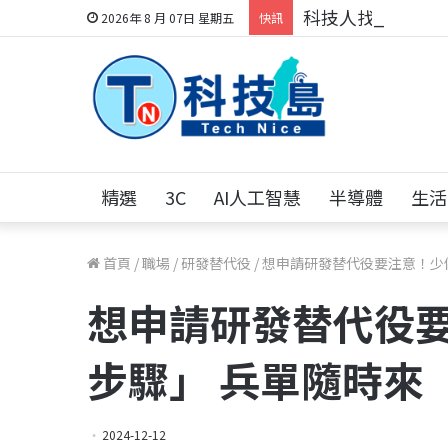
科技人找工作，就到
2026年 8 月 07日 星期五
快訊
精選
3C
AI人工智慧
半導體
生活
首頁
/
職場
/
研發替代役
/
想申請研發替代役要注意！少
想申請研發替代役
步驟」 兵單隨時來
2024-12-12