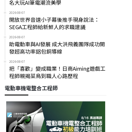
名大玩AI筆電潮流美學
2026-08-07
開放世界音速小子幕後推手現身說法：
SEGA工程師給新鮮人的求職建議
2026-08-07
助電動車與AI發展 成大洪飛義團隊成功開
發超高功率鋁包銅導線
2026-08-07
把「喜歡」變成職業！日商Aiming遊戲工
程師親揭菜鳥到職人心路歷程
電動車機電整合工程師