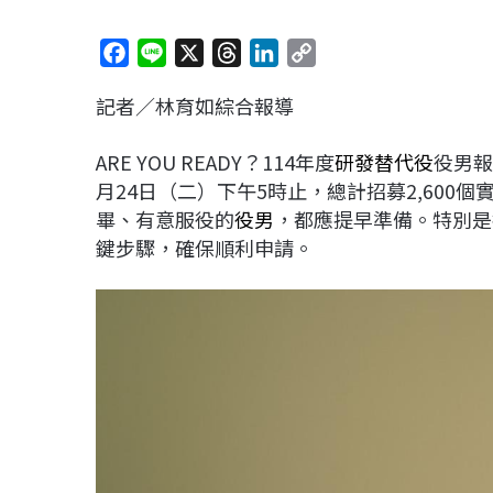
F
L
X
T
L
C
a
i
h
i
o
記者／林育如綜合報導
c
n
r
n
p
e
e
e
k
y
ARE YOU READY？114年度
研發替代役
役男報
b
a
e
L
月24日（二）下午5時止，總計招募2,60
o
d
d
i
畢、有意服役的
役男
，都應提早準備。特別是
o
s
I
n
鍵步驟，確保順利申請。
k
n
k