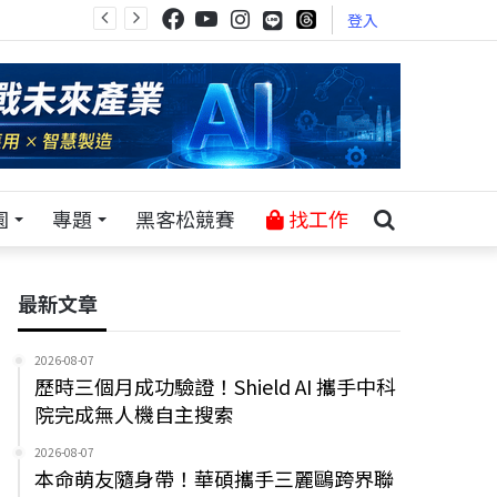
登入
園
專題
黑客松競賽
找工作
最新文章
2026-08-07
歷時三個月成功驗證！Shield AI 攜手中科
院完成無人機自主搜索
2026-08-07
本命萌友隨身帶！華碩攜手三麗鷗跨界聯