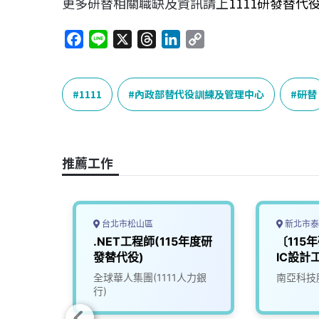
更多研替相關職缺及資訊請上
1111研發替代
F
L
X
T
L
C
a
i
h
i
o
c
n
r
n
p
e
e
e
k
y
1111
內政部替代役訓練及管理中心
研替
b
a
e
L
o
d
d
i
o
s
I
n
推薦工作
k
n
k
台北市松山區
新北市泰
115年
.NET工程師(115年度研
〔115
發替代役)
IC設計
人力銀
全球華人集團(1111人力銀
南亞科技
行)