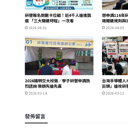
研替報名倒數卡位戰！近4千人搶進甄
想申請116年
選 「三大關鍵時程」一次看
揭關鍵規則與
2026-06-01
2026-04-09
2026陽明交大校徵／學子研替申請熱
台灣半導體人
烈諮詢 限額先搶先贏
巨頭」搶攻研
2026-03-14
2026-03-12
發佈留言