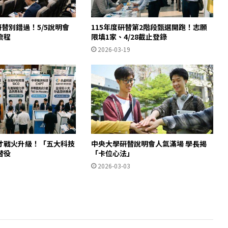
研替別錯過！5/5說明會
115年度研替第2階段甄選開跑！志願
流程
限填1家、4/28截止登錄
2026-03-19
才戰火升級！「五大科技
中央大學研替說明會人氣滿場 學長揭
替役
「卡位心法」
2026-03-03