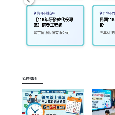
桃園市觀音區
台北市內
年度研
【115年研發替代役專
民國11
區】研發工程師
役
人力銀
瀚宇博德股份有限公司
旭隼科技
延伸閱讀