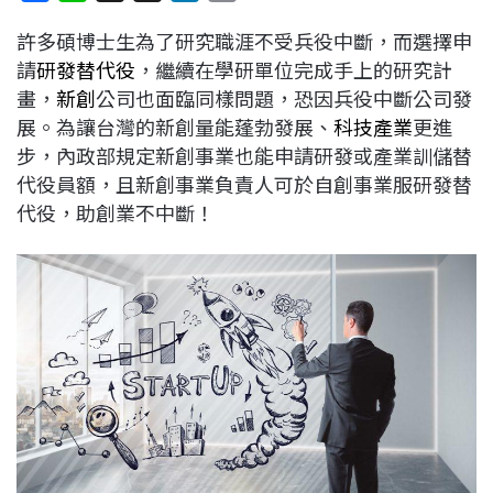
a
i
h
i
o
許多碩博士生為了研究職涯不受兵役中斷，而選擇申
c
n
r
n
p
請
研發替代役
，繼續在學研單位完成手上的研究計
e
e
e
k
y
畫，
新創
公司也面臨同樣問題，恐因兵役中斷公司發
b
a
e
L
展。為讓台灣的新創量能蓬勃發展、
科技產業
更進
o
d
d
i
步，內政部規定新創事業也能申請研發或產業訓儲替
o
s
I
n
代役員額，且新創事業負責人可於自創事業服研發替
k
n
k
代役，助創業不中斷！