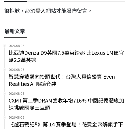
很抱歉，必須
登入
網站才能發佈留言。
最新文章
2026-08-06
比亞迪Denza D9英國7.5萬英鎊起 比Lexus LM便宜
逾2.2萬英鎊
2026-08-06
智慧穿戴邁向抬頭世代！台灣大電信獨賣 Even
Realities AI 眼鏡套裝
2026-08-06
CXMT第二季DRAM營收年增716% 中國記憶體廠加
速挑戰國際三巨頭
2026-08-06
《爐石戰記®》第 14 賽季登場！花費金幣解鎖手下