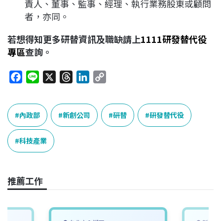
責人、董事、監事、經理、執行業務股東或顧問
者，亦同。
若想得知更多研替資訊及職缺請上
1111研發替代役
專區
查詢。
F
L
X
T
L
C
a
i
h
i
o
c
n
r
n
p
e
e
e
k
y
內政部
新創公司
研替
研發替代役
b
a
e
L
o
d
d
i
科技產業
o
s
I
n
k
n
k
推薦工作