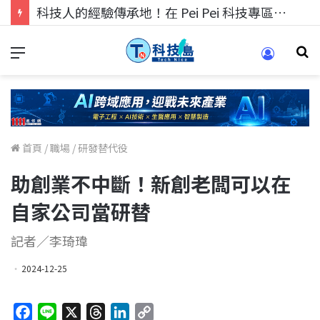
科技人的經驗傳承地！在 Pei Pei 科技專區，與學弟妹交流最硬核的技術
首頁
/
職場
/
研發替代役
助創業不中斷！新創老闆可以在
自家公司當研替
記者／李琦瑋
2024-12-25
F
L
X
T
L
C