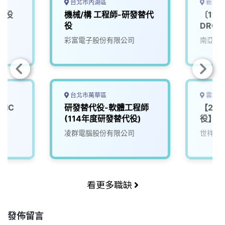
台北市內湖區
新北市
代役
機械/構 工程師-研發替代
〔11
役
DRC/
彩富電子股份有限公司
南亞科
台北市萬華區
雲林縣
〕IC
研發替代役-軟體工程師
【20
(114年度研發替代役)
役】研
凌群電腦股份有限公司
世祥汽
看更多職缺
發佈留言