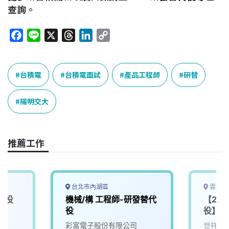
查詢。
F
L
X
T
L
C
a
i
h
i
o
c
n
r
n
p
e
e
e
k
y
台積電
台積電面試
產品工程師
研替
b
a
e
L
o
d
d
i
陽明交大
o
s
I
n
k
n
k
推薦工作
台北市內湖區
雲林縣
代役
機械/構 工程師-研發替代
【20
役
役】研
彩富電子股份有限公司
世祥汽