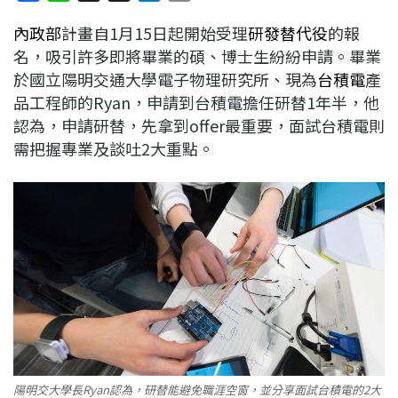
a
i
h
i
o
內政部
計畫自1月15日起開始受理
研發替代役
的報
c
n
r
n
p
名，吸引許多即將畢業的碩、博士生紛紛申請。畢業
e
e
e
k
y
於國立陽明交通大學電子物理研究所、現為
台積電
產
b
a
e
L
品工程師的Ryan，申請到台積電擔任研替1年半，他
o
d
d
i
認為，申請研替，先拿到offer最重要，面試台積電則
o
s
I
n
需把握專業及談吐2大重點。
k
n
k
陽明交大學長Ryan認為，研替能避免職涯空窗，並分享面試台積電的2大