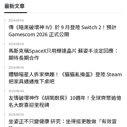
最新文章
2026-08-06
傳《暗黑破壞神 IV》於 9 月登陸 Switch 2！預計
Gamescom 2026 正式公開
2026-08-06
馬斯克稱SpaceX只用輝達晶片 蘇姿丰淡定回應：
期待長期合作
2026-08-06
體驗喵星人拆家樂趣！《貓貓亂搗蛋》登陸 Steam
把家具通通推下桌吧
2026-08-06
友情破壞神作《胡鬧廚房》10週年！全球齊聚逾億
名大廚喜迎里程碑
2026-08-06
坐姿正不只變健康 研究：坐得挺更敢做「有效冒