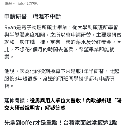
重點。（圖／123RF）
申請研替 職涯不中斷
Ryan是電子物理所碩士畢業，從大學到碩班所學皆
與半導體高度相關，之所以會申請研替，主要是研替
就和一般正職一樣，享有一樣的薪水及分紅獎金，因
此，不想花4個月的時間去當兵，希望畢業即能就
業。
他說，因為他的役期換算下來是服1年半研替，比起
服役3年短很多，身邊的碩班同學幾乎都有申請研
替。
延伸閱讀：
役男與用人單位大豐收！內政部辦理「陽
交大研替說明會」解疑答惑
先拿到offer
才是重點！台積電面試掌握這2
點