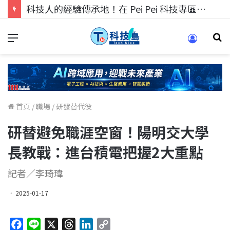
科技人的經驗傳承地！在 Pei Pei 科技專區，與學弟妹交流最硬核的技術
首頁
/
職場
/
研發替代役
研替避免職涯空窗！陽明交大學
長教戰：進台積電把握2大重點
記者／李琦瑋
2025-01-17
F
L
X
T
L
C