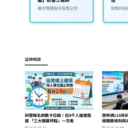
司
瀚宇博德股份有限公司
旭隼科技
延伸閱讀
研替報名倒數卡位戰！近4千人搶進甄
想申請116年
選 「三大關鍵時程」一次看
揭關鍵規則與
2026-06-01
2026-04-09