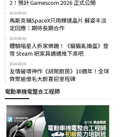
2！預計 Gamescom 2026 正式公開
2026-08-06
馬斯克稱SpaceX只用輝達晶片 蘇姿丰淡
定回應：期待長期合作
2026-08-06
體驗喵星人拆家樂趣！《貓貓亂搗蛋》登
陸 Steam 把家具通通推下桌吧
2026-08-06
友情破壞神作《胡鬧廚房》10週年！全球
齊聚逾億名大廚喜迎里程碑
電動車機電整合工程師