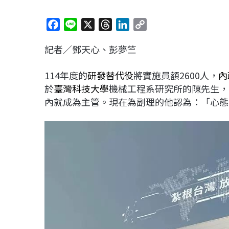
F
L
X
T
L
C
a
i
h
i
o
記者／鄧天心、彭夢竺
c
n
r
n
p
e
e
e
k
y
114年度的
研發替代役
將實施員額2600人，
內
b
a
e
L
於
臺灣科技大學
機械工程系研究所的陳先生，
o
d
d
i
內就成為主管。現在為副理的他認為：「心態
o
s
I
n
k
n
k