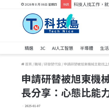
跨世代的技術對話！
2026年 8 月 06日 星期四
快訊
精選
3C
AI人工智慧
半導體
生活
首頁
/
職場
/
研發替代役
/
申請研替被旭東機械主動找上
申請研替被旭東機
長分享：心態比能
2025-01-07