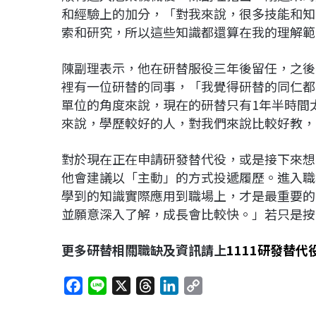
和經驗上的加分，「對我來說，很多技能和知
索和研究，所以這些知識都還算在我的理解範
陳副理表示，他在研替服役三年後留任，之後
裡有一位研替的同事，「我覺得研替的同仁都
單位的角度來說，現在的研替只有1年半時間
來說，學歷較好的人，對我們來說比較好教，
對於現在正在申請研發替代役，或是接下來想
他會建議以「主動」的方式投遞履歷。進入職
學到的知識實際應用到職場上，才是最重要的
並願意深入了解，成長會比較快。」若只是按
更多研替相關職缺及資訊請上
1111
研發替代
F
L
X
T
L
C
a
i
h
i
o