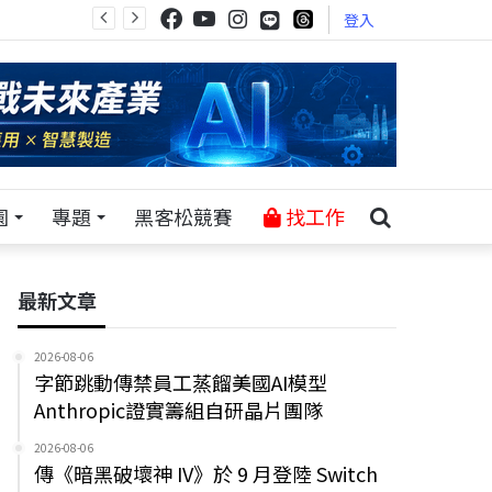
登入
園
專題
黑客松競賽
找工作
最新文章
2026-08-06
字節跳動傳禁員工蒸餾美國AI模型
Anthropic證實籌組自研晶片團隊
2026-08-06
傳《暗黑破壞神 IV》於 9 月登陸 Switch