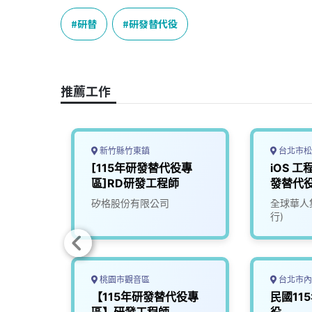
c
n
r
n
p
e
e
e
k
y
研替
研發替代役
b
a
e
L
o
d
d
i
o
s
I
n
推薦工作
k
n
k
新竹縣竹東鎮
台北市松
5年度研
[115年研發替代役專
iOS 工
區]RD研發工程師
發替代役
人力銀
矽格股份有限公司
全球華人集
行)
桃園市觀音區
台北市內
替代役
【115年研發替代役專
民國11
區】研發工程師
役