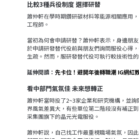
比較3種兵役制度 選擇研替
蕭仲軒在學時期鑽研碳材料等能源相關應用，
工程師。
當初為何會申請研替？蕭仲軒表示，身邊朋友
於申請研發替代役前與朋友們詢問服役心得，
生疏。然而，服研發替代役可執行較技術性的
延伸閱讀：
先卡位！避開年後轉職潮 IG網紅
看中部門氣氛佳 未來想轉正
蕭仲軒當時投了2~3家企業和研究機構，並
界風氣差異大，有些單位第二階段沒有補正到
采集團旗下的晶元光電服役。
蕭仲軒說，自己找工作最重視職場氣氛，因此