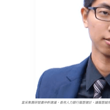
富采集團研替蕭仲軒建議，善用人力銀行履歷健診，讓履歷越