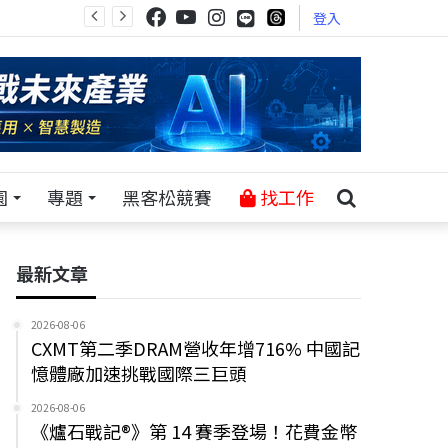
登入
園
專題
黑客松競賽
找工作
最新文章
2026-08-06
CXMT第二季DRAM營收年增716% 中國記
憶體廠加速挑戰國際三巨頭
2026-08-06
《爐石戰記®》第 14 賽季登場！花費金幣