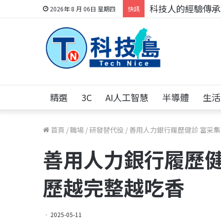
科技人的經驗傳承地
2026年 8 月 06日 星期四
快訊
精選
3C
AI人工智慧
半導體
生活
首頁
/
職場
/
研發替代役
/
善用人力銀行履歷健診 富采
善用人力銀行履歷健
歷越完整越吃香
2025-05-11