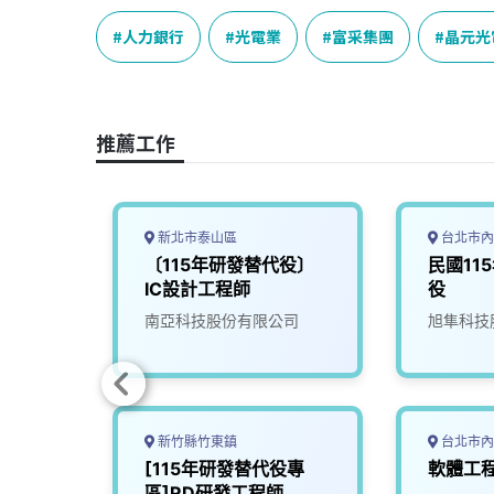
c
n
r
n
p
e
e
e
k
y
人力銀行
光電業
富采集團
晶元光
b
a
e
L
o
d
d
i
o
s
I
n
推薦工作
k
n
k
新北市泰山區
台北市內
年度研
〔115年研發替代役〕
民國11
IC設計工程師
役
人力銀
南亞科技股份有限公司
旭隼科技
新竹縣竹東鎮
台北市內
代
[115年研發替代役專
軟體工
程師
區]RD研發工程師