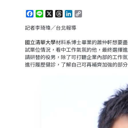
F
L
X
T
L
C
a
i
h
i
o
記者李琦瑋／台北報導
c
n
r
n
p
e
e
e
k
y
國立清華大學
材料系博士畢業的蕭仲軒想要盡
b
a
e
L
試單位情況，看中工作氣氛的他，最終選擇進
o
d
d
i
請研替的役男，除了可打聽企業內部的工作氛
o
s
I
n
進行履歷健診，了解自己可再補齊加強的部分
k
n
k