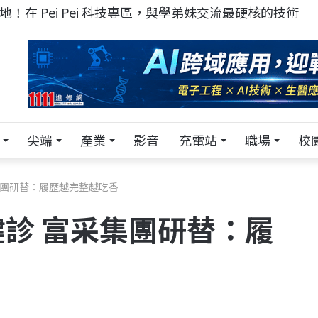
！在 Pei Pei 科技專區，與學弟妹交流最硬核的技術
尖端
產業
影音
充電站
職場
校
集團研替：履歷越完整越吃香
診 富采集團研替：履