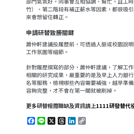
部門氣氛好，同事會互相協調、幫忙，且工時
竹）、第二階段有補正薪水等因素，都很吸引
來會想留任轉正。
申請研替致勝關鍵
蕭仲軒建議投履歷前，可透過人脈或校園說明
工作氛圍等細節。
針對履歷撰寫的部分，蕭仲軒建議，了解工作
相關的研究成果，最重要的是及早上人力銀行
名等服務，檢視哪些內容需要補強，越早準備
容夠完整，才不會在第一關就被刷掉。
更多研替相關職缺及資訊請上
1111研發替代
F
L
X
T
L
C
a
i
h
i
o