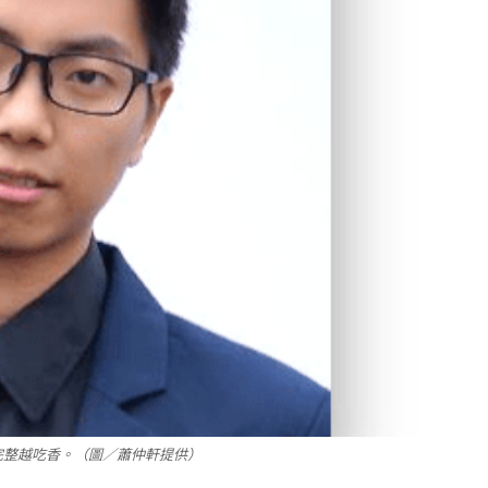
完整越吃香。（圖／蕭仲軒提供）