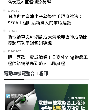
名大玩AI筆電潮流美學
2026-08-07
開放世界音速小子幕後推手現身說法：
SEGA工程師給新鮮人的求職建議
2026-08-07
助電動車與AI發展 成大洪飛義團隊成功開
發超高功率鋁包銅導線
2026-08-07
把「喜歡」變成職業！日商Aiming遊戲工
程師親揭菜鳥到職人心路歷程
電動車機電整合工程師