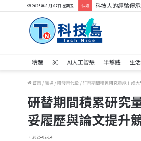
科技人找工作，就到
2026年 8 月 07日 星期五
快訊
精選
3C
AI人工智慧
半導體
生活
首頁
/
職場
/
研發替代役
/
研替期間積累研究量能！成大
研替期間積累研究
妥履歷與論文提升
2025-02-14