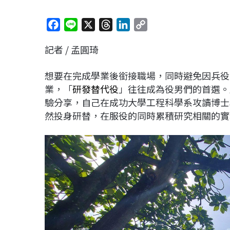
F
L
X
T
L
C
a
i
h
i
o
記者 / 孟圓琦
c
n
r
n
p
e
e
e
k
y
想要在完成學業後銜接職場，同時避免因兵役
b
a
e
L
業，「
研發替代役
」往往成為役男們的首選。
o
d
d
i
驗分享，自己在成功大學工程科學系攻讀博士
o
s
I
n
然投身研替，在服役的同時累積研究相關的實
k
n
k