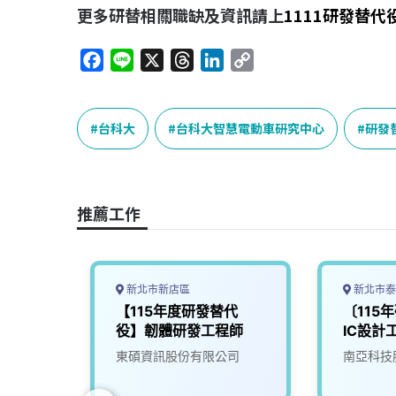
更多研替相關職缺及資訊請上
1111
研發替代
F
L
X
T
L
C
a
i
h
i
o
c
n
r
n
p
e
e
e
k
y
台科大
台科大智慧電動車研究中心
研發
b
a
e
L
o
d
d
i
o
s
I
n
推薦工作
k
n
k
新北市新店區
新北市泰
研發替
【115年度研發替代
〔115
役】韌體研發工程師
IC設計
司
東碩資訊股份有限公司
南亞科技