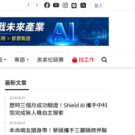
登入
園
專題
黑客松競賽
找工作
最新文章
2026-08-07
歷時三個月成功驗證！Shield AI 攜手中科
院完成無人機自主搜索
2026-08-07
本命萌友隨身帶！華碩攜手三麗鷗跨界聯