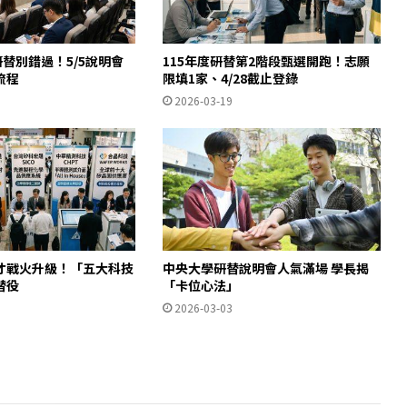
研替別錯過！5/5說明會
115年度研替第2階段甄選開跑！志願
流程
限填1家、4/28截止登錄
2026-03-19
才戰火升級！「五大科技
中央大學研替說明會人氣滿場 學長揭
替役
「卡位心法」
2026-03-03