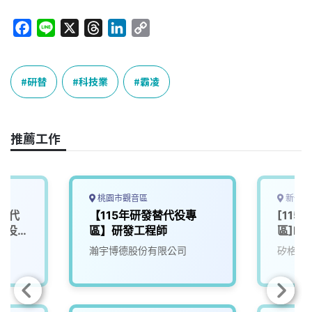
F
L
X
T
L
C
a
i
h
i
o
c
n
r
n
p
e
e
e
k
y
研替
科技業
霸凌
b
a
e
L
o
d
d
i
o
s
I
n
推薦工作
k
n
k
桃園市觀音區
新竹縣
替代
【115年研發替代役專
[11
代役
區】研發工程師
區]R
瀚宇博德股份有限公司
矽格股