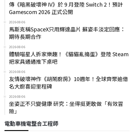
傳《暗黑破壞神 IV》於 9 月登陸 Switch 2！預計
Gamescom 2026 正式公開
2026-08-06
馬斯克稱SpaceX只用輝達晶片 蘇姿丰淡定回應：
期待長期合作
2026-08-06
體驗喵星人拆家樂趣！《貓貓亂搗蛋》登陸 Steam
把家具通通推下桌吧
2026-08-06
友情破壞神作《胡鬧廚房》10週年！全球齊聚逾億
名大廚喜迎里程碑
2026-08-06
坐姿正不只變健康 研究：坐得挺更敢做「有效冒
險」
電動車機電整合工程師