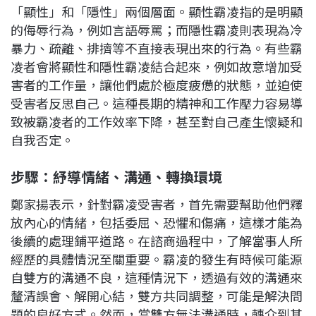
「顯性」和「隱性」兩個層面。顯性霸凌指的是明顯
的侮辱行為，例如言語辱罵；而隱性霸凌則表現為冷
暴力、疏離、排擠等不直接表現出來的行為。有些霸
凌者會將顯性和隱性霸凌結合起來，例如故意增加受
害者的工作量，讓他們處於極度疲憊的狀態，並迫使
受害者反思自己。這種長期的精神和工作壓力容易導
致被霸凌者的工作效率下降，甚至對自己產生懷疑和
自我否定。
步驟：紓導情緒、溝通、轉換環境
鄭家揚表示，針對霸凌受害者，首先需要幫助他們釋
放內心的情緒，包括委屈、恐懼和傷痛，這樣才能為
後續的處理鋪平道路。在諮商過程中，了解當事人所
經歷的具體情況至關重要。霸凌的發生有時候可能源
自雙方的溝通不良，這種情況下，透過有效的溝通來
釐清誤會、解開心結，雙方共同調整，可能是解決問
題的良好方式。然而，當雙方無法溝通時，轉介到其