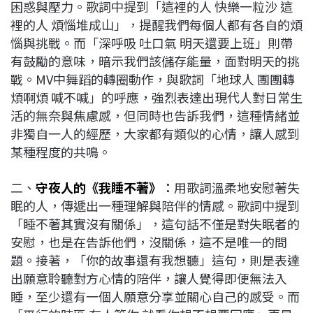
困惑與壓力。歌詞中提到「這裡的人 快樂一粒沙 這
裡的人 煩惱堆成山」，提醒我們每個人都有各自的煩
惱與挑戰。而「深呼吸 吐口氣 明天還要上班」則帶
有鼓勵的意味，暗示我們該儲存能量，面對明天的挑
戰。MV中舞蹈的轉圈動作，與歌詞「地球人 團團轉
煩啊煩 喊不喊」的呼應，強烈表達出現代人對日常生
活的無奈與焦慮感，但同時也告訴我們，這種情緒並
非獨自一人的經歷，大家都有類似的心情，讓人感到
某種程度的共鳴。
二、
守夜人的《我睡不著》
：
用歌詞溫柔地安慰著失
眠的人，傳遞出一種理解與陪伴的情感。歌詞中提到
「睡不著其實沒有關係」，這句話不僅是對失眠者的
安慰，也是在告訴他們，沒關係，這不是唯一的問
題。接著，「你的故事還有我想聽」這句，則是表達
出願意聆聽對方心情的陪伴，讓人覺得即便無法入
睡，至少還有一個人願意分享並關心自己的感受。而