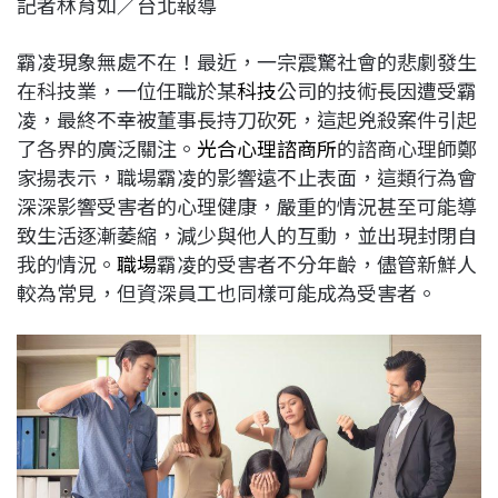
記者林育如／台北報導
c
n
r
n
p
e
e
e
k
y
霸凌現象無處不在！最近，一宗震驚社會的悲劇發生
b
a
e
L
在科技業，一位任職於某
科技
公司的技術長因遭受霸
o
d
d
i
凌，最終不幸被董事長持刀砍死，這起兇殺案件引起
o
s
I
n
了各界的廣泛關注。
光合心理諮商所
的諮商心理師鄭
k
n
k
家揚表示，職場霸凌的影響遠不止表面，這類行為會
深深影響受害者的心理健康，嚴重的情況甚至可能導
致生活逐漸萎縮，減少與他人的互動，並出現封閉自
我的情況。
職場
霸凌的受害者不分年齡，儘管新鮮人
較為常見，但資深員工也同樣可能成為受害者。