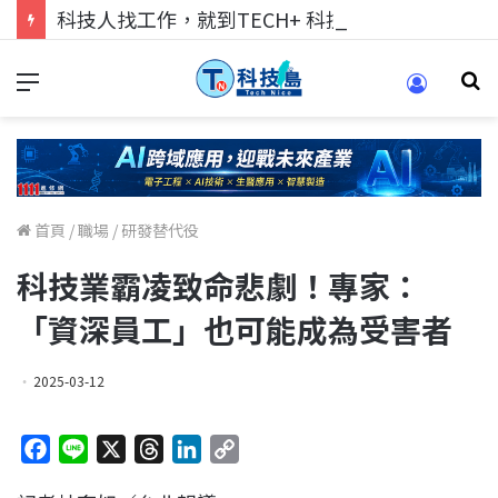
科技人找工作，就到TECH+ 科技專區!
首頁
/
職場
/
研發替代役
科技業霸凌致命悲劇！專家：
「資深員工」也可能成為受害者
2025-03-12
F
L
X
T
L
C
a
i
h
i
o