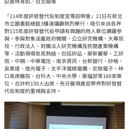
記者林育如／台北報導
c
n
r
n
p
e
e
e
k
y
「114年度研發替代役制度宣導說明會」21日在新北
b
a
e
L
市立圖書館總館3樓演講廳熱烈舉行，吸引來自各界
o
d
d
i
對115年度研發替代役申請有興趣的用人單位踴躍參
o
s
I
n
與。參與對象涵蓋政府機關、公立研究機構、大專院
k
n
k
校、行政法人、財團法人研究機構及民間產業機構
等，活動現場氣氛熱絡。包括矽品、華新麗華、工研
院、中鋼、中華電信、南京資訊、台新銀行、矽格、
英業達、億光電子、太平洋電線電纜、宏致電子、林
口長庚醫院、台科大、中央大學、衛福部等100家單
位，合計約150人出席，充分展現產官學界對研發替
代役制度的重視與支持。