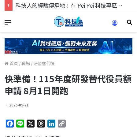
科技人找工作，就到TECH+ 科技專區!
首頁
/
職場
/
研發替代役
快準備！115年度研發替代役員額
申請 8月1日開跑
2025-05-21
F
L
X
T
L
C
a
i
h
i
o