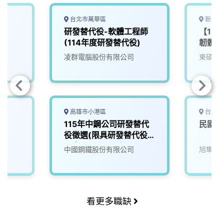
台北市萬華區
新北市
專
研發替代役-軟體工程師
【11
(114年度研發替代役)
韌體研
凌群電腦股份有限公司
東碩資
高雄市小港區
台北市
專
115年中鋼公司研發替代
民國1
役徵選(限具研發替代役
男身分)
中國鋼鐵股份有限公司
旭隼科
看更多職缺