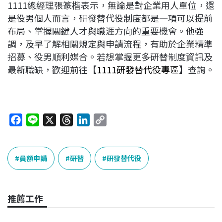
1111總經理張篆楷表示，無論是對企業用人單位，還
是役男個人而言，研發替代役制度都是一項可以提前
布局、掌握關鍵人才與職涯方向的重要機會。他強
調，及早了解相關規定與申請流程，有助於企業精準
招募、役男順利媒合。若想掌握更多研替制度資訊及
最新職缺，歡迎前往【
1111研發替代役專區
】查詢。
F
L
X
T
L
C
a
i
h
i
o
c
n
r
n
p
e
e
e
k
y
員額申請
研替
研發替代役
b
a
e
L
o
d
d
i
o
s
I
n
推薦工作
k
n
k