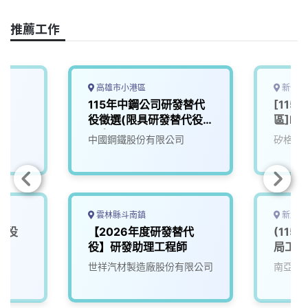
o
d
d
i
o
s
I
n
推薦工作
k
n
k
高雄市小港區
新竹縣
專
115年中鋼公司研發替代
[11
役徵選(限具研發替代役
區]R
男身分)
中國鋼鐵股份有限公司
矽格股
雲林縣斗南鎮
新北市
代役
【2026年度研發替代
(115
役】研發助理工程師
局工程
世祥汽材製造廠股份有限公司
南亞科