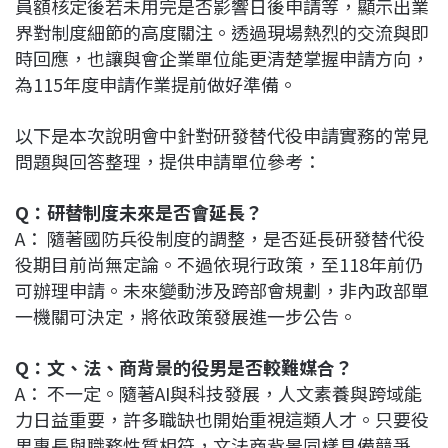
員額核定後若未用完是否影響日後申請等，顯示出業
界對制度細節的高度關注。透過現場熱烈的交流與即
時回應，也讓與會企業單位能更清楚掌握申請方向，
為115年度申請作業提前做好準備。
以下是本次說明會中針對研發替代役申請實務的常見
問題與回答整理，提供申請單位參考：
Q：研替制度未來是否會延長？
A： 隨著國防兵役制度的調整，是否延長研發替代役
役期目前尚無定論。不過依現行政策，至118年前仍
可辦理申請。未來變動涉及跨部會規劃，非內政部單
一機關可決定，將依政策發展進一步公告。
Q：文、法、商背景的役男是否較難媒合？
A： 不一定。隨著AI與科技發展，人文素養與跨域能
力日益重要，許多職缺也開始重視這類人才。只要役
男專長與職務性質相符，文法商背景同樣具備競爭