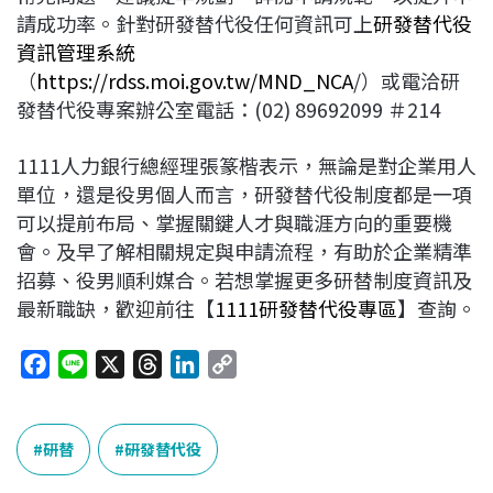
請成功率。針對研發替代役任何資訊可上
研發替代役
資訊管理系統
（
https://rdss.moi.gov.tw/MND_NCA
/）或電洽研
發替代役專案辦公室電話：(02) 89692099 ＃214
1111人力銀行總經理張篆楷表示，無論是對企業用人
單位，還是役男個人而言，研發替代役制度都是一項
可以提前布局、掌握關鍵人才與職涯方向的重要機
會。及早了解相關規定與申請流程，有助於企業精準
招募、役男順利媒合。若想掌握更多研替制度資訊及
最新職缺，歡迎前往【
1111研發替代役專區
】查詢。
F
L
X
T
L
C
a
i
h
i
o
c
n
r
n
p
e
e
e
k
y
研替
研發替代役
b
a
e
L