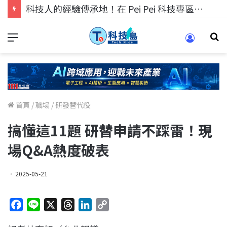
科技人的經驗傳承地！在 Pei Pei 科技專區，與學弟妹交流最硬核的技術
首頁
/
職場
/
研發替代役
搞懂這11題 研替申請不踩雷！現
場Q&A熱度破表
2025-05-21
F
L
X
T
L
C
a
i
h
i
o