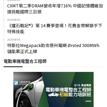
CXMT第二季DRAM營收年增716% 中國記憶體廠加
速挑戰國際三巨頭
2026-08-06
《爐石戰記®》第 14 賽季登場！花費金幣解鎖手下
特殊技能
2026-08-06
特斯拉Megapack助攻德州電網 Ørsted 500MWh
儲能案正式上線
電動車機電整合工程師