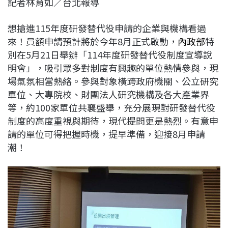
記者林育如／台北報導
c
n
r
n
p
e
e
e
k
y
想搶進115年度研發替代役申請的企業與機構看過
b
a
e
L
來！員額申請預計將於今年8月正式啟動，
內政部
特
o
d
d
i
別在5月21日舉辦「114年度研發替代役制度宣導說
o
s
I
n
明會」，吸引眾多對制度有興趣的單位熱情參與，現
k
n
k
場氣氛相當熱絡。參與對象橫跨政府機關、公立研究
單位、大專院校、財團法人研究機構及各大產業界
等，約100家單位共襄盛舉，充分展現對研發替代役
制度的高度重視與期待，現代提問更是熱烈。有意申
請的單位可得把握時機，提早準備，迎接8月申請
潮！