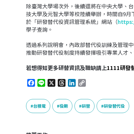
除臺灣大學場次外，後續還將在中央大學、台
技大學及元智大學等校陸續舉辦，時間自9月
於「研發替代役資訊管理系統」網站（
https:
學子查詢。
透過系列說明會，內政部替代役訓練及管理中
推動研發替代役制度持續發揮吸引專業人才、
若想得知更多研替資訊及職缺請上
1111研
F
L
X
T
L
C
a
i
h
i
o
c
n
r
n
p
e
e
e
k
y
台積電
役期
研替
研發替代役
b
a
e
L
o
d
d
i
o
s
I
n