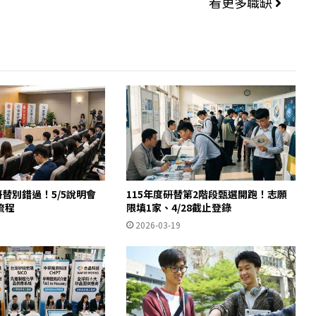
看更多職缺
研替別錯過！5/5說明會
115年度研替第2階段甄選開跑！志願
流程
限填1家、4/28截止登錄
2026-03-19