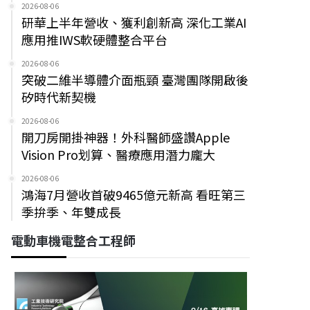
2026-08-06
研華上半年營收、獲利創新高 深化工業AI
應用推IWS軟硬體整合平台
2026-08-06
突破二維半導體介面瓶頸 臺灣團隊開啟後
矽時代新契機
2026-08-06
開刀房開掛神器！外科醫師盛讚Apple
Vision Pro划算、醫療應用潛力龐大
2026-08-06
鴻海7月營收首破9465億元新高 看旺第三
季拚季、年雙成長
電動車機電整合工程師