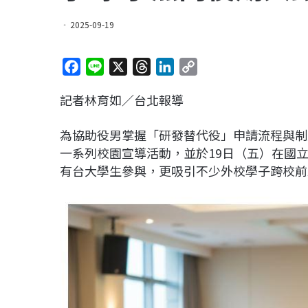
2025-09-19
F
L
X
T
L
C
a
i
h
i
o
記者林育如／台北報導
c
n
r
n
p
e
e
e
k
y
為協助役男掌握「研發替代役」申請流程與制
b
a
e
L
一系列校園宣導活動，並於19日（五）在國
o
d
d
i
有台大學生參與，更吸引不少外校學子跨校前
o
s
I
n
k
n
k