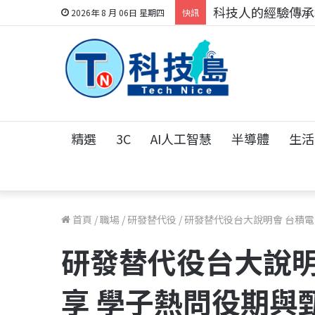
科技人的經驗傳承地
2026年 8 月 06日 星期四
快訊
精選
3C
AI人工智慧
半導體
生活
首頁
/
職場
/
研發替代役
/
研發替代役台大說明會 台積電
研發替代役台大說明
享 學子熱問役期與