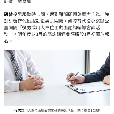
記者／林育如
c
n
r
n
p
e
e
e
k
y
研替
役男服勤時卡關，遇到難解問題怎麼辦？為加強
b
a
e
L
對
研發
替代役服勤役男之關懷，研發替代役專案辦公
o
d
d
i
室開闢「
役男
或用人單位面對面諮詢輔導會談活
o
s
I
n
動」。明年度1-3月的諮詢輔導會談將於1月初開放報
k
n
k
名。
役男
或用人單位面對面諮詢輔導會談活動。圖：取自123RF