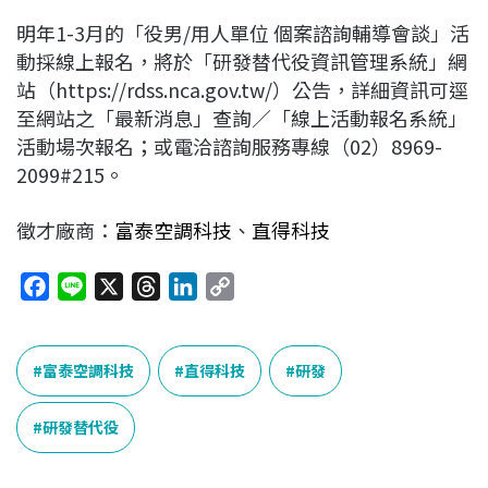
明年1-3月的「役男/用人單位 個案諮詢輔導會談」活
動採線上報名，將於「研發替代役資訊管理系統」網
站（https://rdss.nca.gov.tw/）公告，詳細資訊可逕
至網站之「最新消息」查詢／「線上活動報名系統」
活動場次報名；或電洽諮詢服務專線（02）8969-
2099#215。
徵才廠商：
富泰空調科技
、
直得
科技
F
L
X
T
L
C
a
i
h
i
o
c
n
r
n
p
e
e
e
k
y
富泰空調科技
直得科技
研發
b
a
e
L
o
d
d
i
研發替代役
o
s
I
n
k
n
k