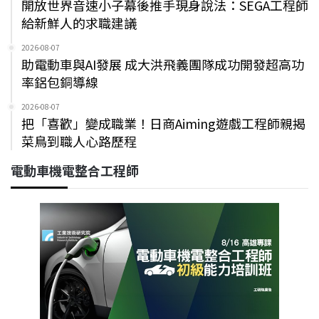
開放世界音速小子幕後推手現身說法：SEGA工程師
給新鮮人的求職建議
2026-08-07
助電動車與AI發展 成大洪飛義團隊成功開發超高功
率鋁包銅導線
2026-08-07
把「喜歡」變成職業！日商Aiming遊戲工程師親揭
菜鳥到職人心路歷程
電動車機電整合工程師