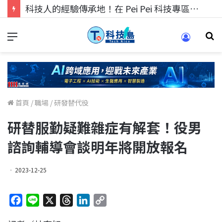
科技人的經驗傳承地！在 Pei Pei 科技專區，與學弟妹交流最硬核的技術
首頁
/
職場
/
研發替代役
研替服勤疑難雜症有解套！役男
諮詢輔導會談明年將開放報名
2023-12-25
F
L
X
T
L
C
a
i
h
i
o