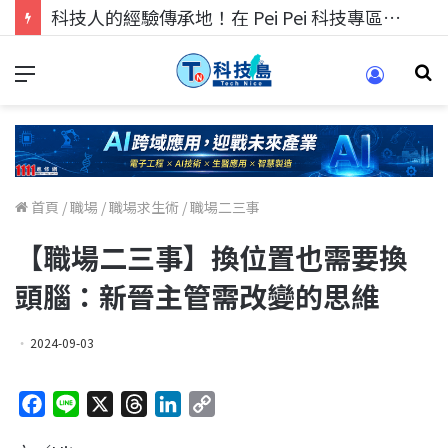
科技人的經驗傳承地！在 Pei Pei 科技專區，與學弟妹交流最硬核的技術
首頁
/
職場
/
職場求生術
/
職場二三事
【職場二三事】換位置也需要換
頭腦：新晉主管需改變的思維
2024-09-03
F
L
X
T
L
C
a
i
h
i
o