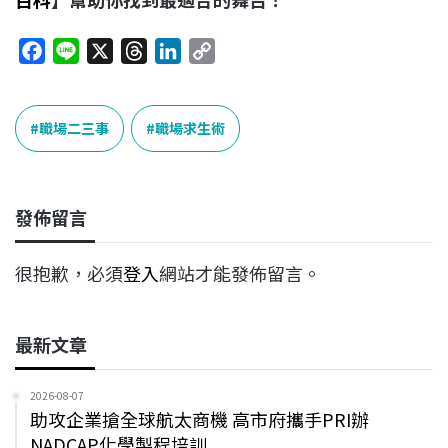
F
L
X
T
L
C
a
i
h
i
o
c
n
r
n
p
e
e
e
k
y
職場二三事
職場求生術
b
a
e
L
o
d
d
i
o
s
I
n
發佈留言
k
n
k
很抱歉，必須
登入
網站才能發佈留言。
最新文章
2026-08-07
助攻企業搶全球航太商機 高市府攜手PRI辦
NADCAP化學製程培訓