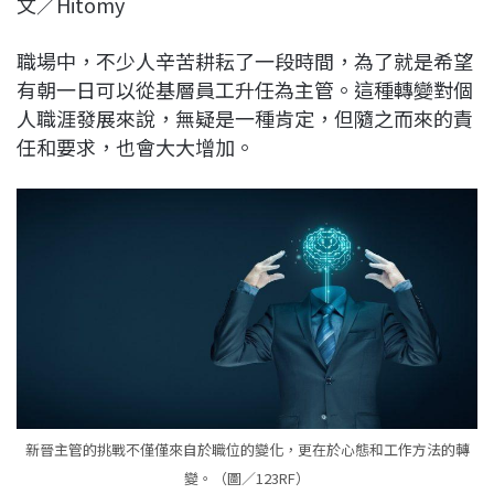
文／Hitomy
c
n
r
n
p
e
e
e
k
y
職場中，不少人辛苦耕耘了一段時間，為了就是希望
b
a
e
L
有朝一日可以從基層員工升任為主管。這種轉變對個
o
d
d
i
人職涯發展來說，無疑是一種肯定，但隨之而來的責
o
s
I
n
任和要求，也會大大增加。
k
n
k
新晉主管的挑戰不僅僅來自於職位的變化，更在於心態和工作方法的轉
變。（圖／123RF）