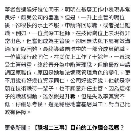
筆者曾遇過好幾位同事，明明在基層工作中表現非常
良好，頗受公司的器重。但是，一升上主管的職位
後，卻很快的水土不服，申請降回原職，或者提出離
職。例如，一位資深工程師，在技術崗位上表現得非
常出色，但當他成為主管後，卻因無法與下屬有效溝
通而面臨困難，最終導致團隊中的一部分成員離職。
一位資深行政同仁，在崗位上工作了十餘年，一直深
受主管器重，終於晉升為中階管理職。但她最終申請
調回原職位，原因是她無法適應管理角色的變化。更
不用說有好幾位資深同仁，公司好說歹說，他就是寧
願在技術職待一輩子，也不願意升任主管。因為這樣
子的職務調動，雖然說是
升職
，但是失敗率其實不
低，仔細思考後，還是穩穩地當基層員工，對自己比
較有保障。
更多新聞：
【職場二三事】目前的工作適合我嗎？