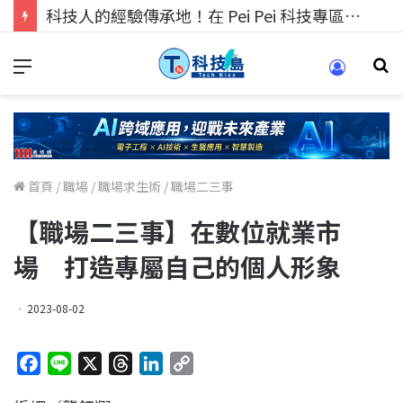
科技人的經驗傳承地！在 Pei Pei 科技專區，與學弟妹交流最硬核的技術
首頁
/
職場
/
職場求生術
/
職場二三事
【職場二三事】在數位就業市
場 打造專屬自己的個人形象
2023-08-02
F
L
X
T
L
C
a
i
h
i
o