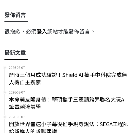
o
d
d
i
o
s
I
n
發佈留言
k
n
k
很抱歉，必須
登入
網站才能發佈留言。
最新文章
2026-08-07
歷時三個月成功驗證！Shield AI 攜手中科院完成無
人機自主搜索
2026-08-07
本命萌友隨身帶！華碩攜手三麗鷗跨界聯名大玩AI
筆電潮流美學
2026-08-07
開放世界音速小子幕後推手現身說法：SEGA工程師
給新鮮人的求職建議