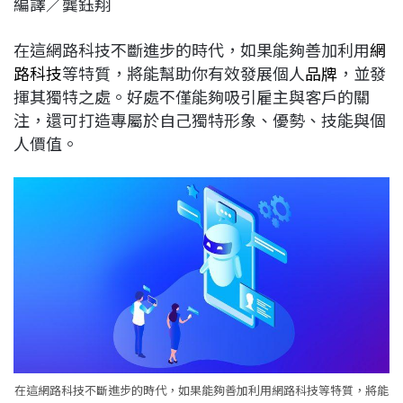
編譯／龔鈺翔
c
n
r
n
p
e
e
e
k
y
在這網路科技不斷進步的時代，如果能夠善加利用
網
b
a
e
L
路科技
等特質，將能幫助你有效發展個人
品牌
，並發
o
d
d
i
揮其獨特之處。好處不僅能夠吸引雇主與客戶的關
o
s
I
n
注，還可打造專屬於自己獨特形象、優勢、技能與個
k
n
k
人價值。
在這網路科技不斷進步的時代，如果能夠善加利用網路科技等特質，將能