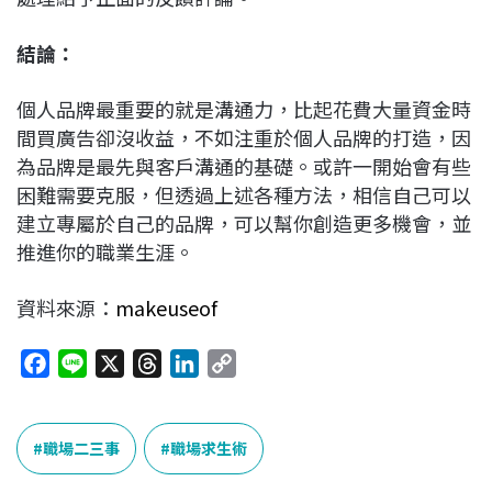
結論：
個人品牌最重要的就是溝通力，比起花費大量資金時
間買廣告卻沒收益，不如注重於個人品牌的打造，因
為品牌是最先與客戶溝通的基礎。或許一開始會有些
困難需要克服，但透過上述各種方法，相信自己可以
建立專屬於自己的品牌，可以幫你創造更多機會，並
推進你的職業生涯。
資料來源：
makeuseof
F
L
X
T
L
C
a
i
h
i
o
c
n
r
n
p
e
e
e
k
y
職場二三事
職場求生術
b
a
e
L