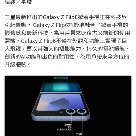
編譯／李峻
c
n
r
n
p
e
e
e
k
y
三星
最新推出的
Galaxy Z Flip6
掀蓋手機正在科技界
b
a
e
L
引起轟動， Galaxy Z Flip6巧妙地融合了掀蓋手機的
o
d
d
i
懷舊感和最新科技，為用戶帶來既復古又前衛的使用
o
s
I
n
體驗，Galaxy Z Flip6不僅在外觀和功能上實現了巨
k
n
k
大飛躍，更以其強大的攝影能力、持久的電池續航、
創新的AI功能和出色的耐用性，為用戶帶來全方位的
升級體驗。