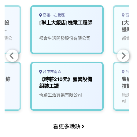
高雄市左營區
高雄市
課 設
[聯上大飯店]機電工程師
[大好
)_新
機電部
有限公
都會生活開發股份有限公司
都會生
台中市南區
台中市
心】維
《時薪210元》露營設備
豐原店
組裝工讀
技師&
奇蹟生活實業有限公司
康達盛
司
看更多職缺