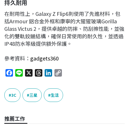
持久耐用
在耐用性上，Galaxy Z Flip6則使用了先進材料，包
括Armour 鋁合金外框和康寧的大猩猩玻璃Gorilla
Glass Victus 2，提供卓越的防摔、防刮擦性能，並強
化的雙軌鉸鏈結構，確保日常使用的耐久性，並透過
IP48防水等級提供額外保護。
參考資料：
gadgets360
F
L
X
T
L
C
a
i
h
i
o
c
n
r
n
p
e
e
e
k
y
3C
三星
生活
b
a
e
L
o
d
d
i
o
s
I
n
推薦工作
k
n
k