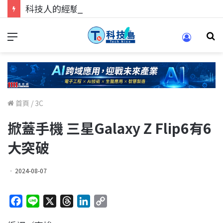
科技人的經驗傳承地！在 Pei Pei 科技專區，與學弟妹交流最硬核的技術
首頁
/
3C
掀蓋手機 三星Galaxy Z Flip6有6
大突破
2024-08-07
F
L
X
T
L
C
a
i
h
i
o