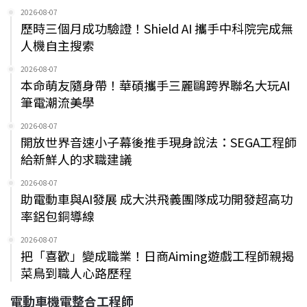
2026-08-07
歷時三個月成功驗證！Shield AI 攜手中科院完成無
人機自主搜索
2026-08-07
本命萌友隨身帶！華碩攜手三麗鷗跨界聯名大玩AI
筆電潮流美學
2026-08-07
開放世界音速小子幕後推手現身說法：SEGA工程師
給新鮮人的求職建議
2026-08-07
助電動車與AI發展 成大洪飛義團隊成功開發超高功
率鋁包銅導線
2026-08-07
把「喜歡」變成職業！日商Aiming遊戲工程師親揭
菜鳥到職人心路歷程
電動車機電整合工程師