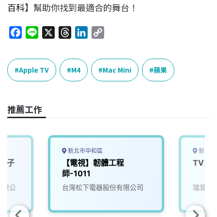
百科
】幫助你找到最適合的舞台！
F
L
X
T
L
C
a
i
h
i
o
c
n
r
n
p
e
e
e
k
y
Apple TV
M4
Mac Mini
蘋果
b
a
e
L
o
d
d
i
o
s
I
n
推薦工作
k
n
k
新北市中和區
新竹市
] 電子
【電視】韌體工程
TV系
師-1011
份有限公
台灣松下電器股份有限公司
瑞昱半