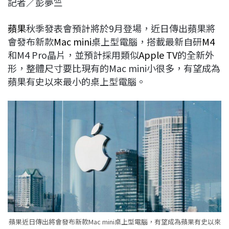
記者／彭夢竺
c
n
r
n
p
e
e
e
k
y
蘋果
秋季發表會預計將於9月登場，近日傳出蘋果將
b
a
e
L
會發布新款
Mac mini
桌上型電腦，搭載最新自研
M4
o
d
d
i
和M4 Pro晶片，並預計採用類似
Apple TV
的全新外
o
s
I
n
形，整體尺寸要比現有的Mac mini小很多，有望成為
k
n
k
蘋果有史以來最小的桌上型電腦。
蘋果近日傳出將會發布新款Mac mini桌上型電腦，有望成為蘋果有史以來