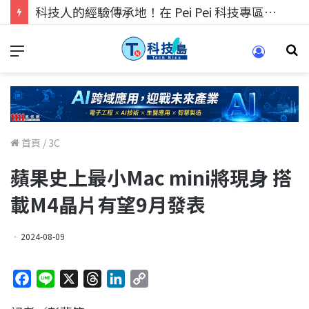
科技人找工作，就到TECH+ 科技專區!
首頁
/
3C
蘋果史上最小Mac mini將現身 搭
載M4晶片有望9月發表
2024-08-09
F
L
X
T
L
C
a
i
h
i
o