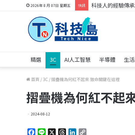
科技人的經驗傳承地
2026年 8 月 07日 星期五
快訊
精選
3C
AI人工智慧
半導體
生活
首頁
/
3C
/
摺疊機為何紅不起來 致命關鍵在這裡
摺疊機為何紅不起來
2024-08-12
F
L
X
T
L
C