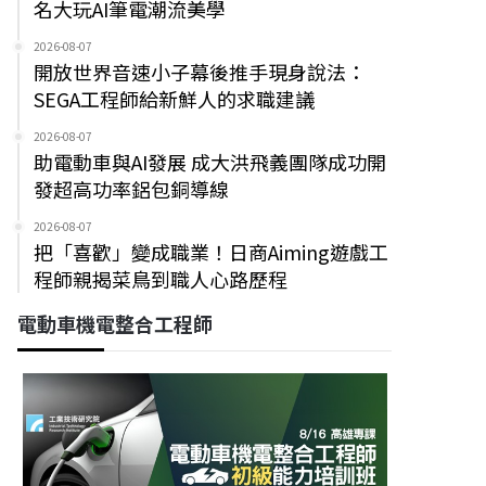
名大玩AI筆電潮流美學
2026-08-07
開放世界音速小子幕後推手現身說法：
SEGA工程師給新鮮人的求職建議
2026-08-07
助電動車與AI發展 成大洪飛義團隊成功開
發超高功率鋁包銅導線
2026-08-07
把「喜歡」變成職業！日商Aiming遊戲工
程師親揭菜鳥到職人心路歷程
電動車機電整合工程師