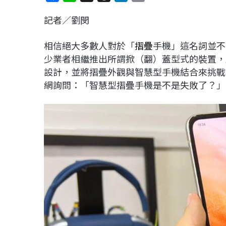
a
i
h
i
o
記者／劉閔
c
n
r
n
p
e
e
e
k
y
相信絕大多數人對於「
摺疊
手機」這名詞並不
b
a
e
L
少業者相繼推出所謂掀（翻）蓋型式的裝置，
o
d
d
i
設計，並將摺疊外觀與智慧型手機結合來挑戰
o
s
I
n
網詢問：「智慧型摺疊手機是不是失敗了？」
k
n
k