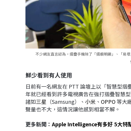
不少網友直言認為，摺疊手機除了「摺痕明顯」、「易壞」
鮮少看到有人使用
日前有一名網友在 PTT 論壇上以「智慧型
年就已經看到許多電視廣告在強打摺疊智慧型
諸如
三星
（Samsung）、
小米
、
OPPO
等大
聲量也不大，這情況讓他感到相當不解。
更多新聞：
Apple Intelligence有多好 5