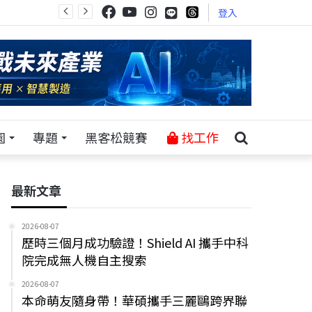
登入
園
專題
黑客松競賽
找工作
最新文章
2026-08-07
歷時三個月成功驗證！Shield AI 攜手中科
院完成無人機自主搜索
2026-08-07
本命萌友隨身帶！華碩攜手三麗鷗跨界聯