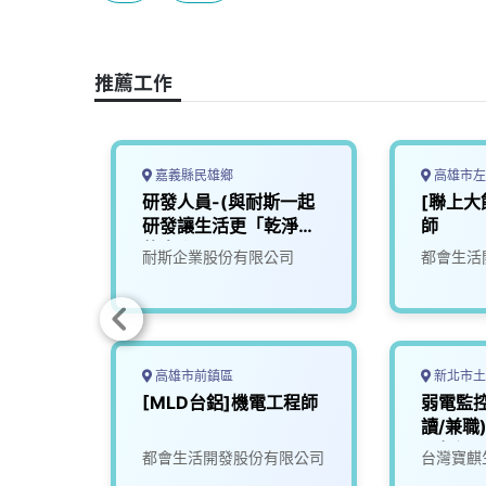
b
a
e
L
o
d
d
i
o
s
I
n
推薦工作
k
n
k
嘉義縣民雄鄉
高雄市左
研發人員-(與耐斯一起
[聯上大
研發讓生活更「乾淨」
師
的未來)2
司
耐斯企業股份有限公司
都會生活
高雄市前鎮區
新北市土
備維護
[MLD台鋁]機電工程師
弱電監
_台中
讀/兼職
不超過
份有限
都會生活開發股份有限公司
台灣寶麒