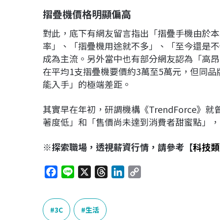
摺疊機價格明顯偏高
對此，底下有網友留言指出「摺疊手機由於本
率」、「摺疊機用途就不多」、「至今還是不
成為主流。另外當中也有部分網友認為「高昂
在平均1支摺疊機要價約3萬至5萬元，但同品
能入手」的極端差距。
其實早在年初，研調機構《TrendForce
著度低」和「售價尚未達到消費者甜蜜點」，
※探索職場，透視薪資行情，請參考【
科技類
F
L
X
T
L
C
a
i
h
i
o
c
n
r
n
p
e
e
e
k
y
3C
生活