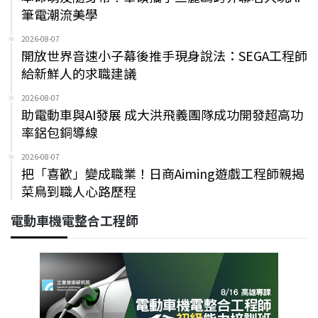
筆電潮流美學
2026-08-07
開放世界音速小子幕後推手現身說法：SEGA工程師
給新鮮人的求職建議
2026-08-07
助電動車與AI發展 成大洪飛義團隊成功開發超高功
率鋁包銅導線
2026-08-07
把「喜歡」變成職業！日商Aiming遊戲工程師親揭
菜鳥到職人心路歷程
電動車機電整合工程師