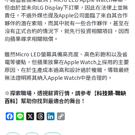
但由於並未向LG Display下訂單，因此在法律上並無
責任。不過外媒也提及Apple公司面臨了來自其合作
夥伴的潛在索賠，而其中就有一些合作夥伴，甚至在
沒有正式合約的情況下，就先行投資相關項目，因而
向蘋果尋求相關賠償。
雖然Micro LED螢幕具備高亮度、高色彩飽和以及省
電等優點，但蘋果放棄在Apple Watch上採用的主要
原因，在於生產成本過高和設計過於複雜，導致最終
無法證明將其納入Apple Watch中是合理的。
※探索職場，透視薪資行情，請參考【
科技類-職缺
百科
】幫助你找到最適合的舞台！
F
L
X
T
L
C
a
i
h
i
o
c
n
r
n
p