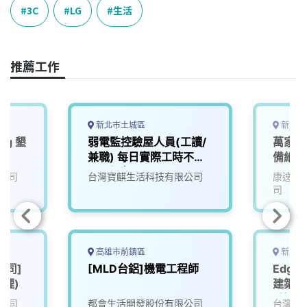
e
e
e
k
y
3C
LG
生活
b
a
e
L
o
d
d
i
o
s
I
n
推薦工作
k
n
k
新北市土城區
新北市
ing 墾
弱電監控驗屋人員(工讀/
萬家福
兼職) 每日實際工時不超
備維護
過6小時
北
公司
台灣寶麒生活科技有限公司
康達盛
司
高雄市前鎮區
新北市
公司]
[MLD台鋁]機電工程師
Edge
經理)
建築，
_技師
公司
都會生活開發股份有限公司
台灣寶