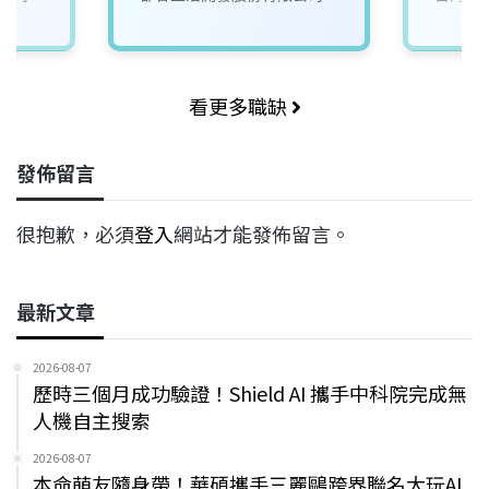
(相關
入培訓
看更多職缺
發佈留言
很抱歉，必須
登入
網站才能發佈留言。
最新文章
2026-08-07
歷時三個月成功驗證！Shield AI 攜手中科院完成無
人機自主搜索
2026-08-07
本命萌友隨身帶！華碩攜手三麗鷗跨界聯名大玩AI