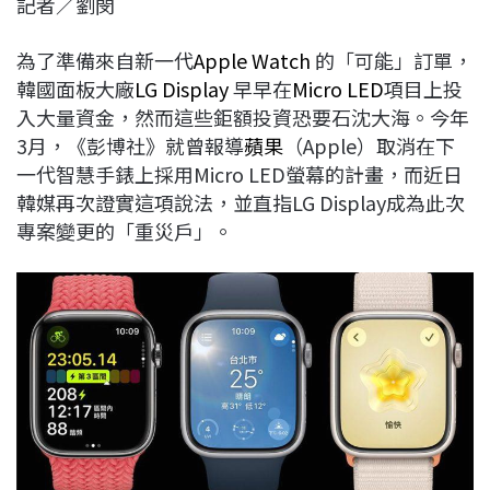
記者／劉閔
c
n
r
n
p
e
e
e
k
y
為了準備來自新一代
Apple Watch
的「可能」訂單，
b
a
e
L
韓國面板大廠
LG Display
早早在
Micro LED
項目上投
o
d
d
i
入大量資金，然而這些鉅額投資恐要石沈大海。今年
o
s
I
n
3月，《彭博社》就曾報導
蘋果
（Apple）取消在下
k
n
k
一代智慧手錶上採用Micro LED螢幕的計畫，而近日
韓媒再次證實這項說法，並直指LG Display成為此次
專案變更的「重災戶」。