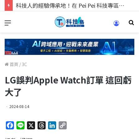
科技人找工作，就到TECH+ 科技專區!
首頁
/
3C
LG誤判Apple Watch訂單 這回虧
大了
2024-08-14
F
L
X
T
L
C
a
i
h
i
o