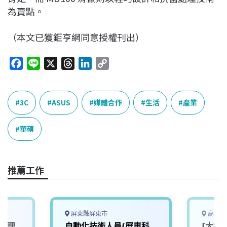
為賣點。
（本文已獲鉅亨網同意授權刊出）
F
L
X
T
L
C
a
i
h
i
o
c
n
r
n
p
e
e
e
k
y
3C
ASUS
媒體合作
生活
產業
b
a
e
L
o
d
d
i
華碩
o
s
I
n
k
n
k
推薦工作
屏東縣屏東市
高雄市
統管理
自動化技術人員(屏東科
[大好