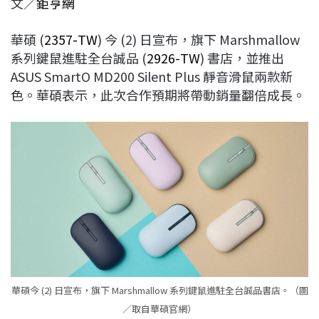
文／
鉅亨網
c
n
r
n
p
e
e
e
k
y
華碩 (
2357-TW
) 今 (2) 日宣布，旗下 Marshmallow
b
a
e
L
系列鍵鼠進駐全台誠品 (
2926-TW
) 書店，並推出
o
d
d
i
ASUS SmartO MD200 Silent Plus 靜音滑鼠兩款新
o
s
I
n
色。華碩表示，此次合作預期將帶動銷量翻倍成長。
k
n
k
華碩今 (2) 日宣布，旗下 Marshmallow 系列鍵鼠進駐全台誠品書店。（圖
／取自華碩官網）