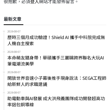
很抱歉，必須
登入
網站才能發佈留言。
最新文章
2026-08-07
歷時三個月成功驗證！Shield AI 攜手中科院完成無
人機自主搜索
2026-08-07
本命萌友隨身帶！華碩攜手三麗鷗跨界聯名大玩AI
筆電潮流美學
2026-08-07
開放世界音速小子幕後推手現身說法：SEGA工程師
給新鮮人的求職建議
2026-08-07
助電動車與AI發展 成大洪飛義團隊成功開發超高功
率鋁包銅導線