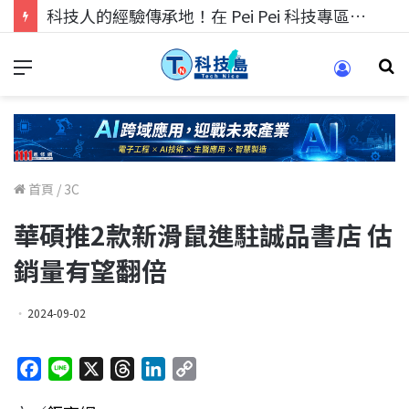
科技人的經驗傳承地！在 Pei Pei 科技專區，與學弟妹交流最硬核的技術
首頁
/
3C
華碩推2款新滑鼠進駐誠品書店 估
銷量有望翻倍
2024-09-02
F
L
X
T
L
C
a
i
h
i
o