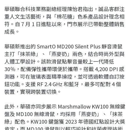
華碩聯合科技業務副總經理陳怡君指出，誠品客群注
重人文生活藝術，與「棉花糖」色系產品設計理念相
符。自 7 月 1 日進駐以來，門市展示已帶動整體銷售
成長。
華碩新推出的 SmartO MD200 Silent Plus 靜音滑鼠
主打「抹茶綠」、「燕麥奶」兩色，結合時尚外型與
人體工學設計。該款滑鼠點擊音量較上一代降低
30％，配備彈性攜帶環便於攜帶。搭載 4,200 DPI 感
測器，可在玻璃表面精準操控，並可透過軟體自訂按
鈕功能。支援 RF 2.4 GHz 和藍牙，最多可配對 4 個
裝置，實現跨裝置切換。
此外，華碩亦同步展示 Marshmallow KW100 無線鍵
盤及 MD100 無線滑鼠，均採用「燕麥奶」、「抹茶
綠」配色。KW100 鍵盤獲 2023 年德國紅點設計大獎
肯定，而 MD100 滑鼠則以輕巧設計和抗菌處理技術