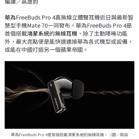
編譯／高晟鈞
c
n
r
n
p
e
e
e
k
y
華為
FreeBuds Pro 4真無線立體聲耳機近日與最新智
b
a
e
L
慧型手機Mate 70一同發布。華為FreeBuds Pro 4是
o
d
d
i
首個搭載
鴻蒙系統
的
無線耳機
，除了主動降噪功能
o
s
I
n
外，最大亮點便是能快速連接華為各式機型或設備，
k
n
k
或能在中國打造另一個蘋果帝國。
華為FreeBuds Pro 4是首個搭載鴻蒙系統的無線耳機。（圖／取自