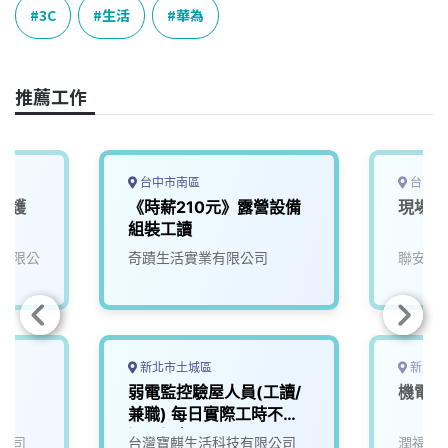
e
e
e
k
y
3C
生活
華為
b
a
e
L
o
d
d
i
o
s
I
n
推薦工作
k
n
k
台中市南區
台中市
維護
《時薪210元》露營設備
現場儲
組裝工讀
有限公
奇蹟生活實業有限公司
聯安生
新北市土城區
新北市
弱電監控驗屋人員(工讀/
機電人
兼職) 每日實際工時不超
過6小時
公司
台灣寶麒生活科技有限公司
潤福生