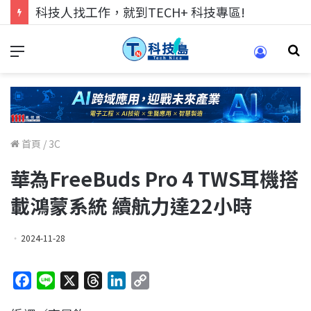
科技人找工作，就到TECH+ 科技專區!
首頁
/
3C
華為FreeBuds Pro 4 TWS耳機搭
載鴻蒙系統 續航力達22小時
2024-11-28
F
L
X
T
L
C
a
i
h
i
o