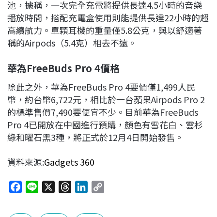
池，據稱，一次完全充電將提供長達4.5小時的音樂
播放時間，搭配充電盒使用則能提供長達22小時的超
高續航力。單顆耳機的重量僅5.8公克，與以舒適著
稱的Airpods（5.4克）相去不遠。
華為FreeBuds Pro 4價格
除此之外，華為FreeBuds Pro 4要價僅1,499人民
幣，約台幣6,722元，相比於一台蘋果Airpods Pro 2
的標準售價7,490要便宜不少。目前華為FreeBuds
Pro 4已開放在中國進行預購，顏色有雪花白、雲杉
綠和曜石黑3種，將正式於12月4日開始發售。
資料來源:
Gadgets 360
F
L
X
T
L
C
a
i
h
i
o
c
n
r
n
p