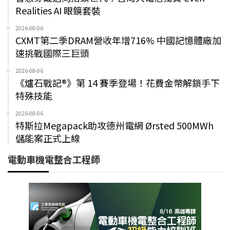
Realities AI 眼鏡套裝
2026-08-06
CXMT第二季DRAM營收年增716% 中國記憶體廠加
速挑戰國際三巨頭
2026-08-06
《爐石戰記®》第 14 賽季登場！花費金幣解鎖手下
特殊技能
2026-08-06
特斯拉Megapack助攻德州電網 Ørsted 500MWh
儲能案正式上線
電動車機電整合工程師