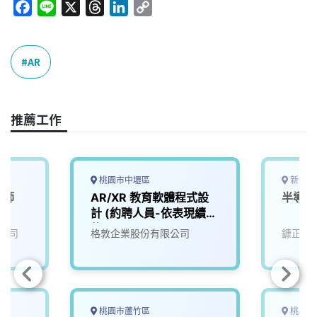
F
L
X
T
L
C
a
i
h
i
o
c
n
r
n
p
e
e
e
k
y
AR
b
a
e
L
o
d
d
i
o
s
I
n
推薦工作
k
n
k
桃園市中壢區
新竹縣
程師
AR/XR 教育軟體程式設
半導體
計 (約聘人員-依表現續
約)
公司
格敦企業股份有限公司
鏮正實
桃園市蘆竹區
桃園市