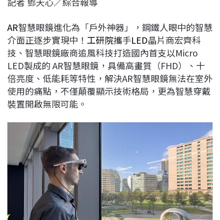
記者 鄧天心／綜合報導
c
n
r
n
p
e
e
e
k
y
AR
智慧眼鏡進化為「戶外神器」，鋼鐵人眼中的智慧
b
a
e
L
介面正逐步實現中！
工研院
攜手
LED
晶片商宏齊科
o
d
d
i
技、智慧眼鏡廠商追風科技打造國內首支以Micro
o
s
I
n
LED製成的 AR智慧眼鏡，具備高畫質（FHD）、十
k
n
k
倍亮度、低能耗等特性，解決AR智慧眼鏡無法在室外
使用的痛點，不僅顛覆顯示技術格局，更為智慧穿戴
裝置開啟無限可能。