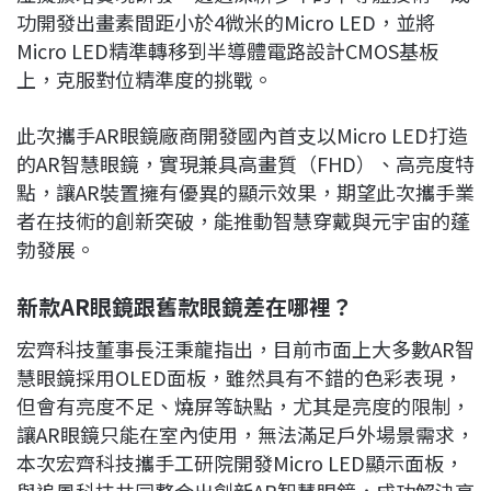
功開發出畫素間距小於4微米的Micro LED，並將
Micro LED精準轉移到半導體電路設計CMOS基板
上，克服對位精準度的挑戰。
此次攜手AR眼鏡廠商開發國內首支以Micro LED打造
的AR智慧眼鏡，實現兼具高畫質（FHD）、高亮度特
點，讓AR裝置擁有優異的顯示效果，期望此次攜手業
者在技術的創新突破，能推動智慧穿戴與元宇宙的蓬
勃發展。
新款AR眼鏡跟舊款眼鏡差在哪裡？
宏齊科技董事長汪秉龍指出，目前市面上大多數AR智
慧眼鏡採用OLED面板，雖然具有不錯的色彩表現，
但會有亮度不足、燒屏等缺點，尤其是亮度的限制，
讓AR眼鏡只能在室內使用，無法滿足戶外場景需求，
本次宏齊科技攜手工研院開發Micro LED顯示面板，
與追風科技共同整合出創新AR智慧眼鏡，成功解決亮