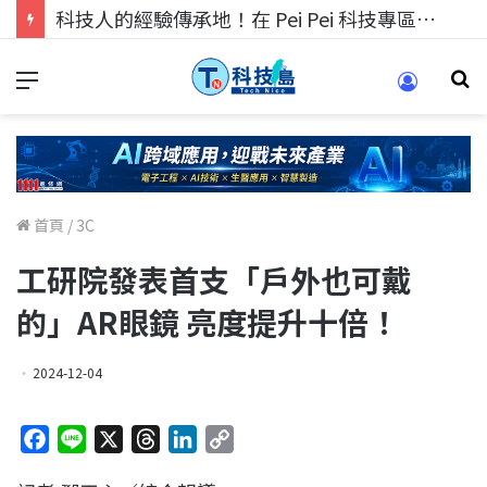
科技人的經驗傳承地！在 Pei Pei 科技專區，與學弟妹交流最硬核的技術
首頁
/
3C
工研院發表首支「戶外也可戴
的」AR眼鏡 亮度提升十倍！
2024-12-04
F
L
X
T
L
C
a
i
h
i
o