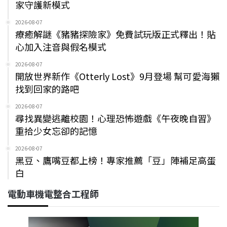
家守護新模式
2026-08-07
療癒解謎《豬豬探險家》免費試玩版正式釋出！貼
心加入注音與假名模式
2026-08-07
開放世界新作《Otterly Lost》9月登場 幫可愛海獺
找到回家的路吧
2026-08-07
尋找異變逃離校園！心理恐怖遊戲《午夜晚自習》
重拾少女忘卻的記憶
2026-08-07
黑豆、鷹嘴豆都上榜！專家推薦「豆」陣補足高蛋
白
電動車機電整合工程師