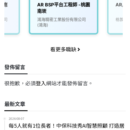
業應
AR BSP平台工程師 -桃園
AR/
師
南崁
公司
鴻海精密工業股份有限公司
格敦企
(鴻海)
看更多職缺
發佈留言
很抱歉，必須
登入
網站才能發佈留言。
最新文章
2026-08-07
每5人就有1位長者！中保科技秀AI智慧照顧 打造居