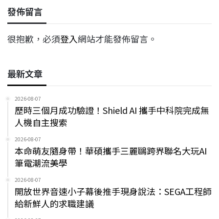
發佈留言
很抱歉，必須
登入
網站才能發佈留言。
最新文章
2026-08-07
歷時三個月成功驗證！Shield AI 攜手中科院完成無
人機自主搜索
2026-08-07
本命萌友隨身帶！華碩攜手三麗鷗跨界聯名大玩AI
筆電潮流美學
2026-08-07
開放世界音速小子幕後推手現身說法：SEGA工程師
給新鮮人的求職建議