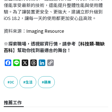
僅能享受最新的技術，還能提升整體性能與使用體
驗。為了讓裝置更安全、更強大，建議立即升級到
iOS 18.2，讓每一天的使用都更加安心且高效。
資料來源：
Imaging Resource
※探索職場，透視薪資行情，請參考【
科技類-職缺
百科
】幫助你找到最適合的舞台！
F
L
X
T
L
C
a
i
h
i
o
c
n
r
n
p
e
e
e
k
y
3C
生活
蘋果
b
a
e
L
o
d
d
i
o
s
I
n
推薦工作
k
n
k