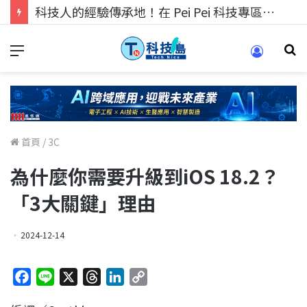
科技人找工作，就到TECH+ 科技專區!
首頁
/
3C
為什麼你需要升級到iOS 18.2？
「3大關鍵」理由
2024-12-14
F
L
X
T
L
C
a
i
h
i
o