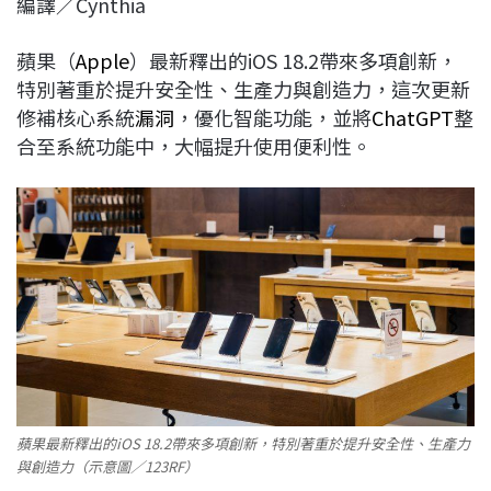
編譯／Cynthia
c
n
r
n
p
e
e
e
k
y
蘋果（
Apple
）最新釋出的iOS 18.2帶來多項創新，
b
a
e
L
特別著重於提升安全性、生產力與創造力，這次更新
o
d
d
i
修補核心系統
漏洞
，優化智能功能，並將
ChatGPT
整
o
s
I
n
合至系統功能中，大幅提升使用便利性。
k
n
k
蘋果最新釋出的iOS 18.2帶來多項創新，特別著重於提升安全性、生產力
與創造力（示意圖／123RF）