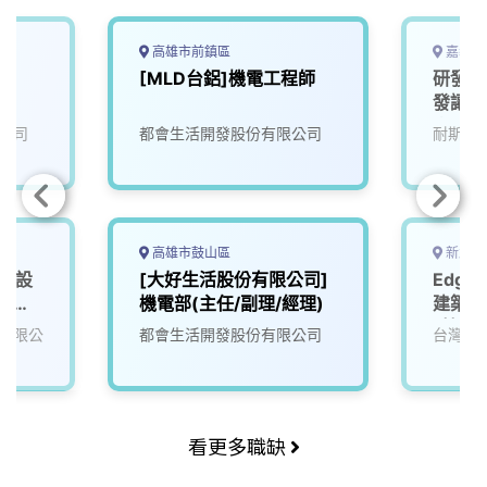
高雄市前鎮區
嘉義縣
[MLD台鋁]機電工程師
研發人
發讓生
來)1
公司
都會生活開發股份有限公司
耐斯企
高雄市鼓山區
新北市
課 設
[大好生活股份有限公司]
Edge
)_新
機電部(主任/副理/經理)
建築，
_技師
有限公
都會生活開發股份有限公司
台灣寶
(相關
入培訓
看更多職缺