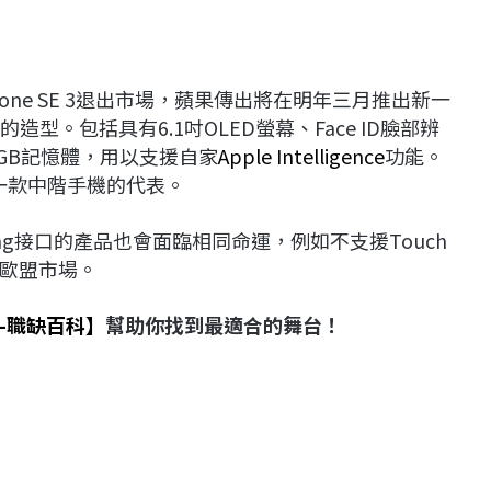
以及iPhone SE 3退出市場，蘋果傳出將在明年三月推出新一
4相近的造型。包括具有6.1吋OLED螢幕、Face ID臉部辨
置8GB記憶體，用以支援自家
Apple Intelligence
功能。
果下一款中階手機的代表。
ning接口的產品也會面臨相同命運，例如不支援Touch
出歐盟市場。
-職缺百科】
幫助你找到最適合的舞台！