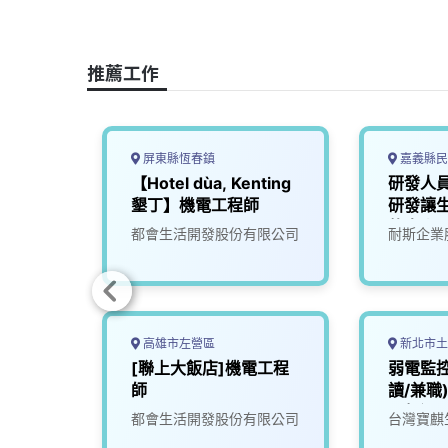
b
a
e
L
o
d
d
i
o
s
I
n
推薦工作
k
n
k
屏東縣恆春鎮
嘉義縣民
合，智
【Hotel dùa, Kenting
研發人員
區監控
墾丁】機電工程師
研發讓
師及工
的未來)
限公司
都會生活開發股份有限公司
耐斯企業
無經驗
高雄市左營區
新北市土
工程師
[聯上大飯店]機電工程
弱電監
師
讀/兼職
不超過
限公司
都會生活開發股份有限公司
台灣寶麒