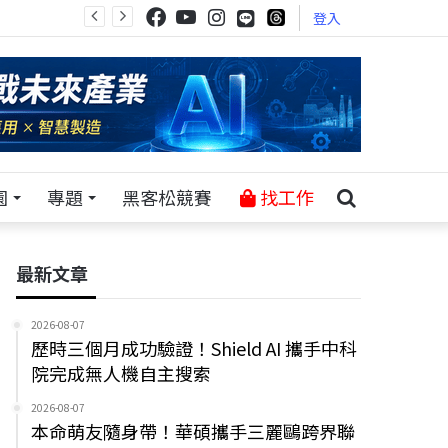
登入
園
專題
黑客松競賽
找工作
最新文章
2026-08-07
歷時三個月成功驗證！Shield AI 攜手中科
院完成無人機自主搜索
2026-08-07
本命萌友隨身帶！華碩攜手三麗鷗跨界聯