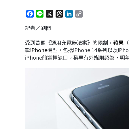
F
L
X
T
L
C
a
i
h
i
o
記者／劉閔
c
n
r
n
p
e
e
e
k
y
受到歐盟《通用充電器法案》的限制，
蘋果
（
b
a
e
L
款
iPhone
機型，包括iPhone 14系列以及iP
o
d
d
i
iPhone的選擇缺口。稍早有外媒則認為，明年初
o
s
I
n
k
n
k