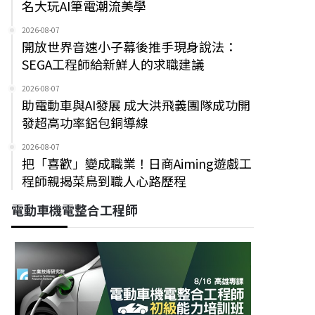
名大玩AI筆電潮流美學
2026-08-07
開放世界音速小子幕後推手現身說法：
SEGA工程師給新鮮人的求職建議
2026-08-07
助電動車與AI發展 成大洪飛義團隊成功開
發超高功率鋁包銅導線
2026-08-07
把「喜歡」變成職業！日商Aiming遊戲工
程師親揭菜鳥到職人心路歷程
電動車機電整合工程師