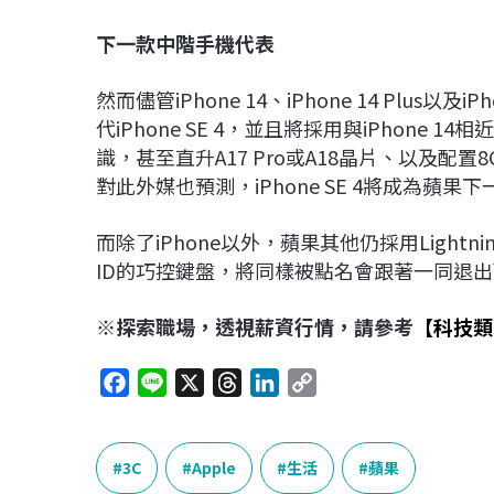
下一款中階手機代表
然而儘管iPhone 14、iPhone 14 Plus
代iPhone SE 4，並且將採用與iPhone 1
識，甚至直升A17 Pro或A18晶片、以及配
對此外媒也預測，iPhone SE 4將成為蘋
而除了iPhone以外，蘋果其他仍採用Light
ID的巧控鍵盤，將同樣被點名會跟著一同退
※探索職場，透視薪資行情，請參考
【科技類
F
L
X
T
L
C
a
i
h
i
o
c
n
r
n
p
e
e
e
k
y
3C
Apple
生活
蘋果