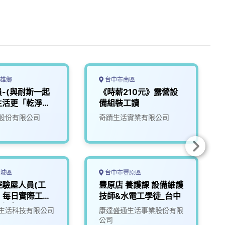
雄鄉
台中市南區
-(與耐斯一起
《時薪210元》露營設
生活更「乾淨」
備組裝工讀
2
股份有限公司
奇蹟生活實業有限公司
城區
台中市豐原區
控驗屋人員(工
豐原店 養護課 設備維護
) 每日實際工時
技師&水電工學徒_台中
6小時
生活科技有限公司
康達盛通生活事業股份有限
公司