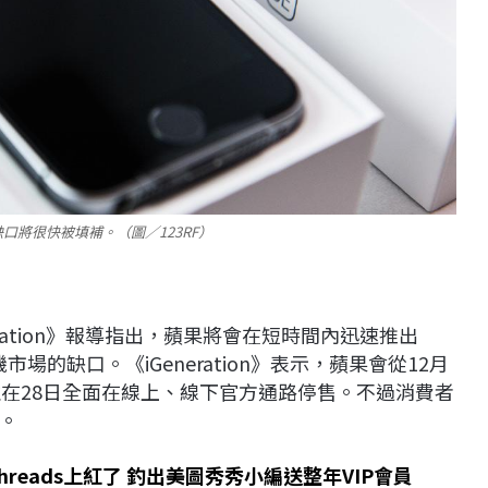
將很快被填補。（圖／123RF）
ration》報導指出，蘋果將會在短時間內迅速推出
機市場的缺口。《iGeneration》表示，蘋果會從12月
並在28日全面在線上、線下官方通路停售。不過消費者
。
reads上紅了 釣出美圖秀秀小編送整年VIP會員