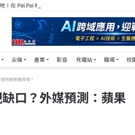
！在 Pei Pei 科技專區，與學弟妹交流最硬核的技術
尖端
產業
影音
充電站
職場
校
會很快推新機接棒！
現缺口？外媒預測：蘋果
！