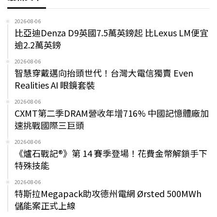
2026-08-06
比亞迪Denza D9英國7.5萬英鎊起 比Lexus LM便宜
逾2.2萬英鎊
2026-08-06
智慧穿戴邁向抬頭世代！台灣大電信獨賣 Even
Realities AI 眼鏡套裝
2026-08-06
CXMT第二季DRAM營收年增716% 中國記憶體廠加
速挑戰國際三巨頭
2026-08-06
《爐石戰記®》第 14 賽季登場！花費金幣解鎖手下
特殊技能
2026-08-06
特斯拉Megapack助攻德州電網 Ørsted 500MWh
儲能案正式上線