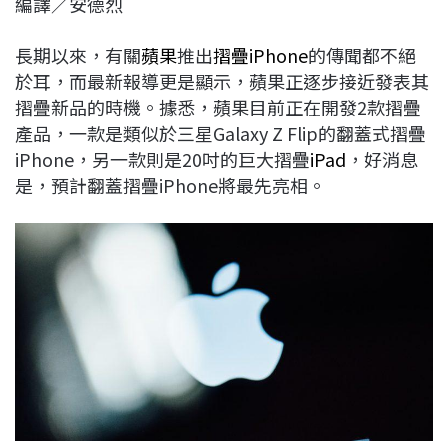
編譯／安德烈
c
n
r
n
p
e
e
e
k
y
長期以來，有關
蘋果
推出
摺疊iPhone
的傳聞都不絕
b
a
e
L
於耳，而最新報導更是顯示，蘋果正逐步接近發表其
o
d
d
i
摺疊新品的時機。據悉，蘋果目前正在開發2款摺疊
o
s
I
n
產品，一款是類似於三星Galaxy Z Flip的翻蓋式摺疊
k
n
k
iPhone，另一款則是20吋的巨大摺疊
iPad
，好消息
是，預計翻蓋摺疊iPhone將最先亮相。