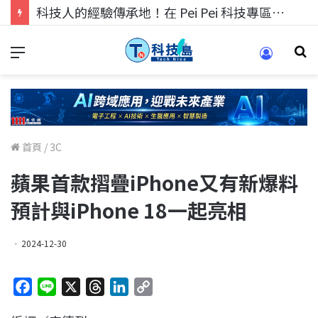
科技人的經驗傳承地！在 Pei Pei 科技專區，與學弟妹交流最硬核的技術
首頁
/
3C
蘋果首款摺疊iPhone又有新爆料
預計與iPhone 18一起亮相
2024-12-30
F
L
X
T
L
C
a
i
h
i
o