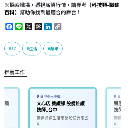
※探索職場，透視薪資行情，請參考【
科技類-職缺
百科
】幫助你找到最適合的舞台！
F
L
X
T
L
C
a
i
h
i
o
c
n
r
n
p
e
e
e
k
y
3C
生活
蘋果
b
a
e
L
o
d
d
i
o
s
I
n
推薦工作
k
n
k
台中市南屯區
台中市
營設備
文心店 養護課 設備維護
豐原店
技師_台中
技師&
康達盛通生活事業股份有限公
康達盛
司
司