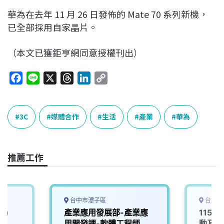
華為在去年 11 月 26 日發佈的 Mate 70 系列新機，
已全部採用自家晶片。
（本文已獲鉅亨網同意授權刊出）
F
L
X
T
L
C
a
i
h
i
o
c
n
r
n
p
e
e
e
k
y
3C
媒體合作
生活
產業
華為
b
a
e
L
o
d
d
i
o
s
I
n
推薦工作
k
n
k
台中市潭子區
台北市
業)
產業應用發展部-產業應
115D
用開發課-軟體工程師
動及服