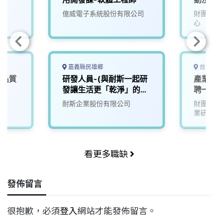
億威電子系統股份有限公司
財團法
心
嘉義縣民雄鄉
台中市
商品質
研發人員-(與耐斯一起研
產業學
發讓生活更「乾淨」的未
聘一年
來)2
耐斯企業股份有限公司
財團法
業研究
看更多職缺
發佈留言
很抱歉，必須
登入
網站才能發佈留言。