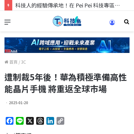
科技人的經驗傳承地！在 Pei Pei 科技專區，與學弟妹交流最硬核的技術
首頁
/
3C
遭制裁5年後！華為積極準備高性
能晶片手機 將重返全球市場
2025-01-20
F
L
X
T
L
C
a
i
h
i
o