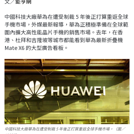
文／
鉅亨網
c
n
r
n
p
e
e
e
k
y
中國科技大廠華為在遭受制裁 5 年後正打算重返全球
b
a
e
L
手機市場，外媒最新報導，華為正積極準備在全球範
o
d
d
i
圍內擴大高性能晶片手機的銷售市場。去年，在香
o
s
I
n
港、杜拜和吉隆坡等城市都能看到華為最新折疊機
k
n
k
Mate X6 的大型廣告看板。
中國科技大廠華為在遭受制裁 5 年後正打算重返全球手機市場。（圖／