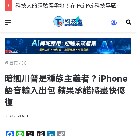
科技人找工作，就到TECH+ 科技專區!
首頁
/
3C
暗諷川普是種族主義者？iPhone
語音輸入出包 蘋果承諾將盡快修
復
2025-03-01
F
L
X
T
L
C