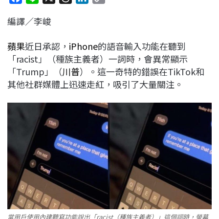
a
i
h
i
o
編譯／李峻
c
n
r
n
p
e
e
e
k
y
蘋果
近日承認，
iPhone
的語音輸入功能在聽到
b
a
e
L
「racist」（種族主義者）一詞時，會異常顯示
o
d
d
i
「Trump」（
川普
）。這一奇特的錯誤在TikTok和
o
s
I
n
其他社群媒體上迅速走紅，吸引了大量關注。
k
n
k
當用戶使用內建聽寫功能說出「racist（種族主義者）」這個詞時，螢幕