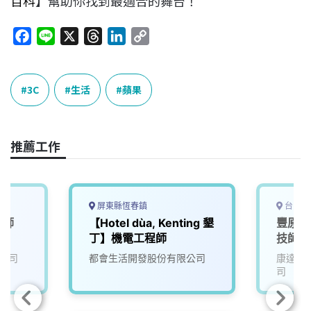
百科
】幫助你找到最適合的舞台！
F
L
X
T
L
C
a
i
h
i
o
c
n
r
n
p
e
e
e
k
y
3C
生活
蘋果
b
a
e
L
o
d
d
i
o
s
I
n
推薦工作
k
n
k
屏東縣恆春鎮
台中市
程師
【Hotel dùa, Kenting 墾
豐原店
丁】機電工程師
技師&
公司
都會生活開發股份有限公司
康達盛
司