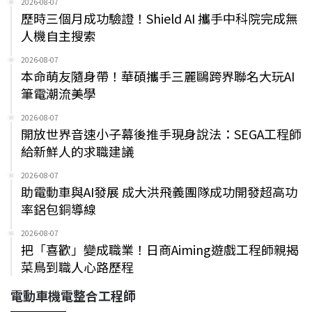
2026-08-07
歷時三個月成功驗證！Shield AI 攜手中科院完成無
人機自主搜索
2026-08-07
本命萌友隨身帶！華碩攜手三麗鷗跨界聯名大玩AI
筆電潮流美學
2026-08-07
開放世界音速小子幕後推手現身說法：SEGA工程師
給新鮮人的求職建議
2026-08-07
助電動車與AI發展 成大洪飛義團隊成功開發超高功
率鋁包銅導線
2026-08-07
把「喜歡」變成職業！日商Aiming遊戲工程師親揭
菜鳥到職人心路歷程
電動車機電整合工程師