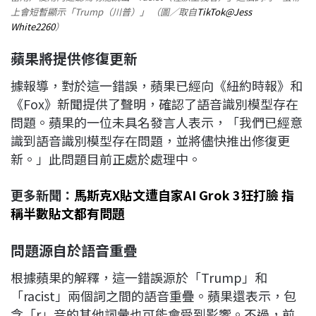
上會短暫顯示「Trump（川普）」 （圖／取自
TikTok@Jess
White2260
）
蘋果將提供修復更新
據報導，對於這一錯誤，蘋果已經向《紐約時報》和
《Fox》新聞提供了聲明，確認了語音識別模型存在
問題。蘋果的一位未具名發言人表示，「我們已經意
識到語音識別模型存在問題，並將儘快推出修復更
新。」此問題目前正處於處理中。
更多新聞：
馬斯克X貼文遭自家AI Grok 3狂打臉 指
稱半數貼文都有問題
問題源自於語音重疊
根據蘋果的解釋，這一錯誤源於「Trump」和
「racist」兩個詞之間的語音重疊。蘋果還表示，包
含「r」音的其他詞彙也可能會受到影響。不過，前