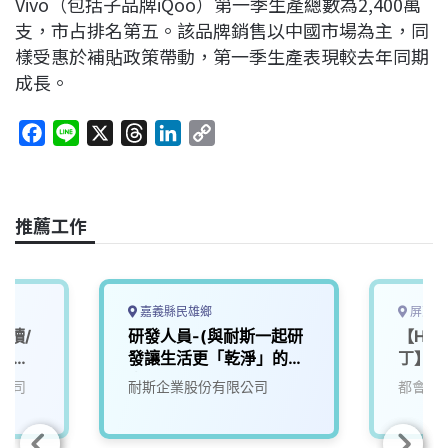
Vivo（包括子品牌iQoo）第一季生產總數為2,400萬
支，市占排名第五。該品牌銷售以中國市場為主，同
樣受惠於補貼政策帶動，第一季生產表現較去年同期
成長。
F
L
X
T
L
C
a
i
h
i
o
c
n
r
n
p
e
e
e
k
y
推薦工作
b
a
e
L
o
d
d
i
o
s
I
n
k
n
k
嘉義縣民雄鄉
屏東縣
工讀/
研發人員-(與耐斯一起研
【Hote
時不超
發讓生活更「乾淨」的未
丁】機
來)2
公司
耐斯企業股份有限公司
都會生