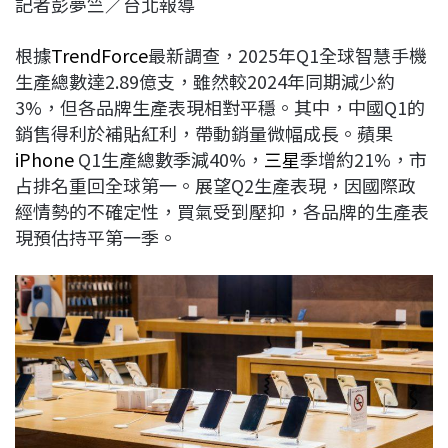
記者彭夢竺／台北報導
c
n
r
n
p
e
e
e
k
y
根據
TrendForce
最新調查，2025年Q1全球智慧手機
b
a
e
L
生產總數達2.89億支，雖然較2024年同期減少約
o
d
d
i
3%，但各品牌生產表現相對平穩。其中，中國Q1的
o
s
I
n
銷售得利於補貼紅利，帶動銷量微幅成長。蘋果
k
n
k
iPhone
Q1生產總數季減40%，
三星
季增約21%，市
占排名重回全球第一。展望Q2生產表現，因國際政
經情勢的不確定性，買氣受到壓抑，各品牌的生產表
現預估持平第一季。