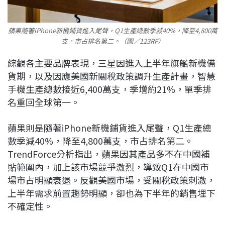
蘋果隨著iPhone新機鋪貨進入尾聲，Q1生產總數季減40%，降至4,800萬
支，市占排名第二。（圖／123RF）
綜觀各主要品牌表現，三星因進入上半年旗艦新機備
貨期，以及因應美國新關稅政策調升生產計畫，智慧
手機生產總數接近6,400萬支，季增約21%，單季排
名重回全球第一。
蘋果則是隨著iPhone新機鋪貨進入尾聲，Q1生產總
數季減40%，降至4,800萬支，市占排名第二。
TrendForce分析指出，蘋果因其產品多不在中國補
貼範圍內，加上該市場競爭激烈，導致Q1在中國市
場市占明顯衰退。反觀美國市場，受關稅政策刺激，
上半年需求前置趨勢明顯，卻也為下半年的銷售埋下
不確定性。