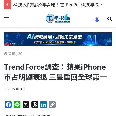
科技人找工作，就到TECH+ 科技專區!
首頁
/
3C
TrendForce調查：蘋果iPhone
市占明顯衰退 三星重回全球第一
2025-06-13
F
L
X
T
L
C
a
i
h
i
o