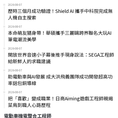
2026-08-07
歷時三個月成功驗證！Shield AI 攜手中科院完成無
人機自主搜索
2026-08-07
本命萌友隨身帶！華碩攜手三麗鷗跨界聯名大玩AI
筆電潮流美學
2026-08-07
開放世界音速小子幕後推手現身說法：SEGA工程師
給新鮮人的求職建議
2026-08-07
助電動車與AI發展 成大洪飛義團隊成功開發超高功
率鋁包銅導線
2026-08-07
把「喜歡」變成職業！日商Aiming遊戲工程師親揭
菜鳥到職人心路歷程
電動車機電整合工程師