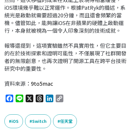
iOS環境幾乎難以正常運作。根據PatRyk的描述，系
統光是啟動就需要超過20分鐘，而且還會頻繁的當
機。儘管如此，能夠讓iOS在非蘋果的硬體上啟動運
行，本身就被視為一個令人印象深刻的技術成就。
報導還提到，這項實驗雖然不具實用性，但它主要目
的在於技術探索和證明可能性，不僅展現了社群開發
者的無限創意，也再次證明了開源工具在跨平台技術
研究中的重要性。
資料來源：
9to5mac
F
L
X
T
L
C
a
i
h
i
o
c
n
r
n
p
e
e
e
k
y
iOS
Switch
任天堂
b
a
e
L