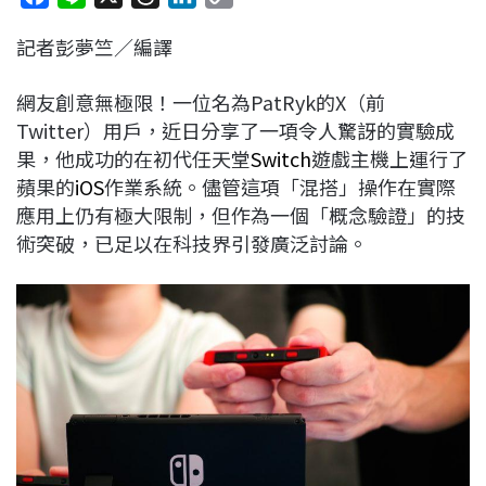
a
i
h
i
o
記者彭夢竺／編譯
c
n
r
n
p
e
e
e
k
y
網友創意無極限！一位名為PatRyk的X（前
b
a
e
L
Twitter）用戶，近日分享了一項令人驚訝的實驗成
o
d
d
i
果，他成功的在初代任天堂
Switch
遊戲主機上運行了
o
s
I
n
蘋果的
iOS
作業系統。儘管這項「混搭」操作在實際
k
n
k
應用上仍有極大限制，但作為一個「概念驗證」的技
術突破，已足以在科技界引發廣泛討論。