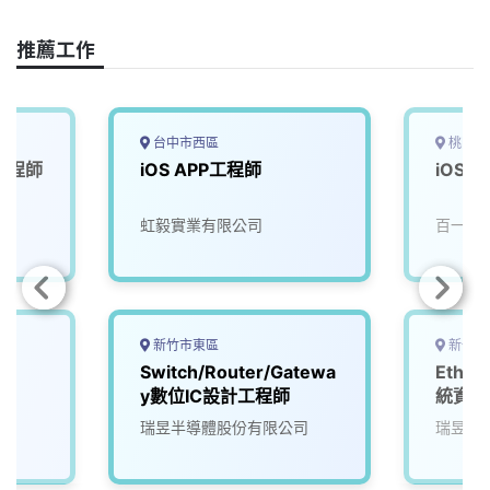
o
d
d
i
o
s
I
n
推薦工作
k
n
k
台中市西區
桃園市
計工程師
iOS APP工程師
iOS 
司
虹毅實業有限公司
百一電
新竹市東區
新竹市
Switch/Router/Gatewa
Ether
y數位IC設計工程師
統資深
Serde
瑞昱半導體股份有限公司
瑞昱半