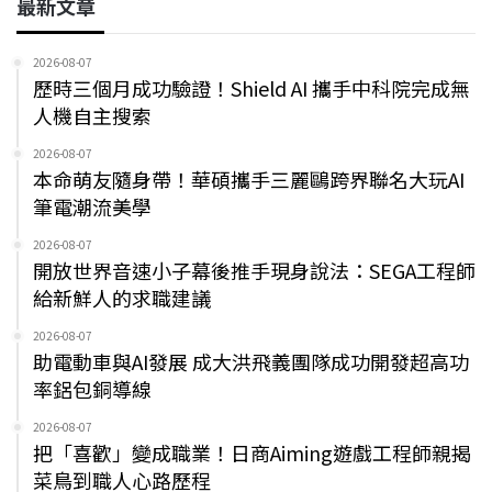
最新文章
2026-08-07
歷時三個月成功驗證！Shield AI 攜手中科院完成無
人機自主搜索
2026-08-07
本命萌友隨身帶！華碩攜手三麗鷗跨界聯名大玩AI
筆電潮流美學
2026-08-07
開放世界音速小子幕後推手現身說法：SEGA工程師
給新鮮人的求職建議
2026-08-07
助電動車與AI發展 成大洪飛義團隊成功開發超高功
率鋁包銅導線
2026-08-07
把「喜歡」變成職業！日商Aiming遊戲工程師親揭
菜鳥到職人心路歷程