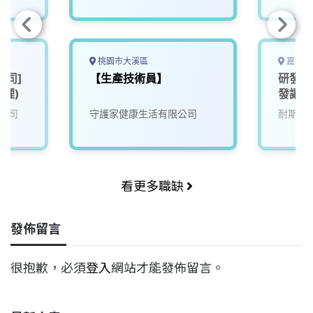
桃園市大溪區
嘉義縣
公司]
【生產技術員】
研發人
經理)
發讓生
來)2
公司
守護家健康生活有限公司
耐斯企
看更多職缺
發佈留言
很抱歉，必須
登入
網站才能發佈留言。