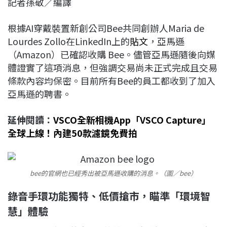
記者孫敬／編譯
c
n
r
n
p
e
e
e
k
y
根據AI穿戴裝置新創公司Bee共同創辦人Maria de
b
a
e
L
Lourdes Zollo在LinkedIn上的
貼文
，亞馬遜
o
d
d
i
（Amazon）已確認收購 Bee。儘管亞馬遜隨後向媒
o
s
I
n
體證實了這項消息，但強調交易尚未正式完成且交易
k
n
k
條款內容均保密。目前所有Bee的員工都收到了加入
亞馬遜的聘書。
延伸閱讀：
VSCO全新相機App「VSCO Capture」
全球上線！內建50款濾鏡免費拍
bee的官網也已經秀出被亞馬遜收購的消息。（圖／bee）
錄音手環功能獨特、低價搶市，瞄準「環境智
慧」體驗