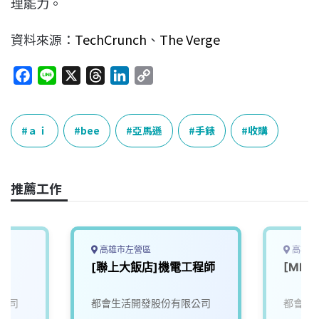
理能力。
資料來源：
TechCrunch
、
The Verge
F
L
X
T
L
C
a
i
h
i
o
c
n
r
n
p
e
e
e
k
y
ａｉ
bee
亞馬遜
手錶
收購
b
a
e
L
o
d
d
i
o
s
I
n
推薦工作
k
n
k
高雄市左營區
高雄市
[聯上大飯店]機電工程師
[ML
公司
都會生活開發股份有限公司
都會生