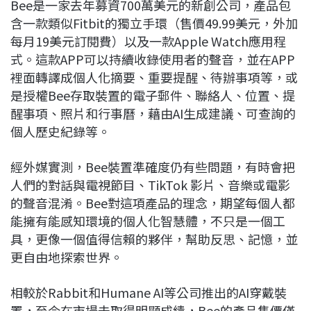
Bee是一家去年募資700萬美元的新創公司，產品包
含一款類似Fitbit的獨立手環（售價49.99美元，外加
每月19美元訂閱費）以及一款Apple Watch應用程
式。這款APP可以持續收錄使用者的聲音，並在APP
裡面轉譯成個人化摘要、重要提醒、待辦事項等，或
是授權Bee存取裝置的電子郵件、聯絡人、位置、提
醒事項、照片和行事曆，藉由AI生成建議、可查詢的
個人歷史紀錄等。
經外媒實測，Bee裝置準確度仍有些問題，有時會把
人們的對話與電視節目、TikTok 影片、音樂或電影
的聲音混淆。Bee對這項產品的理念，期望每個人都
能擁有能感知環境的個人化智慧體，不只是一個工
具，更像一個值得信賴的夥伴，幫助反思、記憶，並
更自由地探索世界。
相較於Rabbit和Humane AI等公司推出的AI穿戴裝
置，至今在市場未取得明顯成績，Bee的產品售價僅