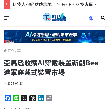
科技人的經驗傳承地！在 Pei Pei 科技專區，與學弟妹交流最硬核的技術
首頁
/
3C
亞馬遜收購AI穿戴裝置新創Bee
進軍穿戴式裝置市場
2025-07-23
F
L
X
T
L
C
a
i
h
i
o