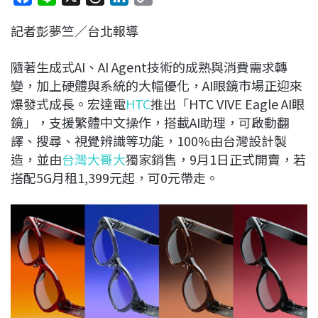
a
i
h
i
o
記者彭夢竺／台北報導
c
n
r
n
p
e
e
e
k
y
隨著生成式AI、AI Agent技術的成熟與消費需求轉
b
a
e
L
變，加上硬體與系統的大幅優化，AI眼鏡市場正迎來
o
d
d
i
爆發式成長。宏達電
HTC
推出「HTC VIVE Eagle AI眼
o
s
I
n
鏡」，支援繁體中文操作，搭載AI助理，可啟動翻
k
n
k
譯、搜尋、視覺辨識等功能，100%由台灣設計製
造，並由
台灣大哥大
獨家銷售，9月1日正式開賣，若
搭配5G月租1,399元起，可0元帶走。