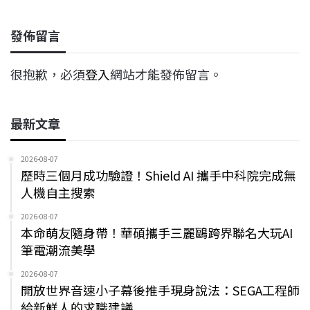
發佈留言
很抱歉，必須
登入
網站才能發佈留言。
最新文章
2026-08-07
歷時三個月成功驗證！Shield AI 攜手中科院完成無
人機自主搜索
2026-08-07
本命萌友隨身帶！華碩攜手三麗鷗跨界聯名大玩AI
筆電潮流美學
2026-08-07
開放世界音速小子幕後推手現身說法：SEGA工程師
給新鮮人的求職建議