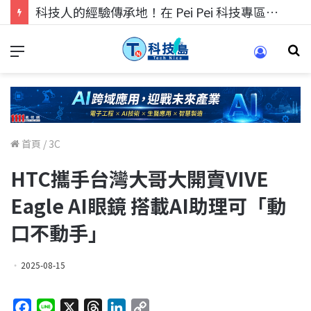
科技人的經驗傳承地！在 Pei Pei 科技專區，與學弟妹交流最硬核的技術
首頁
/
3C
HTC攜手台灣大哥大開賣VIVE
Eagle AI眼鏡 搭載AI助理可「動
口不動手」
2025-08-15
F
L
X
T
L
C