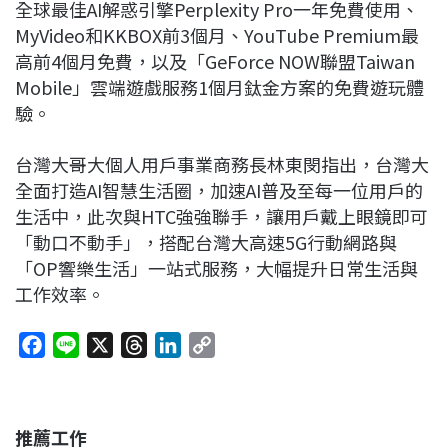
全球最佳AI解惑引擎Perplexity Pro一年免費使用、
MyVideo和KKBOX前3個月、YouTube Premium最
高前4個月免費，以及「GeForce NOW聯盟Taiwan
Mobile」雲端遊戲服務1個月鈦金方案的免費遊玩體
驗。
台灣大哥大個人用戶事業商務長林東閔指出，台灣大
全面打造AI智慧生活圈，加速AI普及至每一位用戶的
生活中，此次與HTC強強聯手，讓用戶戴上眼鏡即可
「動口不動手」，搭配台灣大高速5G行動網路與
「OP響樂生活」一站式服務，大幅提升日常生活與
工作效率。
F
L
X
T
L
C
a
i
h
i
o
c
n
r
n
p
e
e
e
k
y
推薦工作