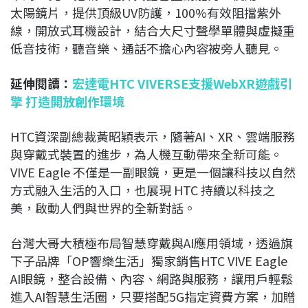
太陽鏡片，提供頂級UV防護，100%有效阻擋紫外
線，開放式耳機設計，結合大尺寸聲學單體與虛擬重
低音技術，聽音樂、通話不擔心內容被旁人聽見。
延伸閱讀：
宏達電HTC VIVERSE支援WebXR遊戲引
擎 打造開放創作環境
HTC資深副總裁黃昭穎表示，隨著AI、XR、雲端服務
與穿戴式裝置的進步，為人機互動帶來全新可能。
VIVE Eagle 不僅是一副眼鏡，更是一個讓科技以自然
方式融入生活的入口，也展現 HTC 持續以科技之
美，啟動人們與世界的全新對話。
台灣大哥大積極布局智慧穿戴與AI應用領域，透過旗
下子品牌「OP響樂生活」獨家銷售HTC VIVE Eagle
AI眼鏡，整合設備、內容、網路與服務，讓用戶輕鬆
進入AI智慧生活圈，只要搭配5G指定資費方案，加贈