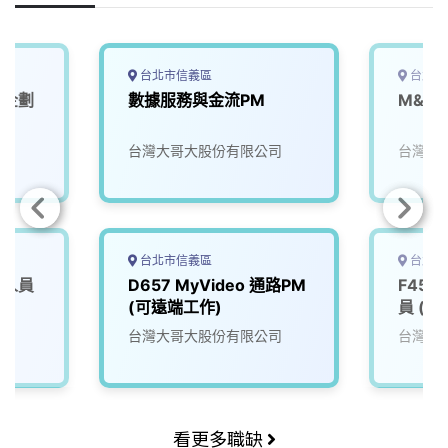
b
a
e
L
o
d
d
i
o
s
I
n
k
n
k
台北市信義區
台北市
銷企劃
數據服務與金流PM
M&A
司
台灣大哥大股份有限公司
台灣大
台北市信義區
台北市
銷人員
D657 MyVideo 通路PM
F45
(可遠端工作)
員 (
司
台灣大哥大股份有限公司
台灣大
看更多職缺