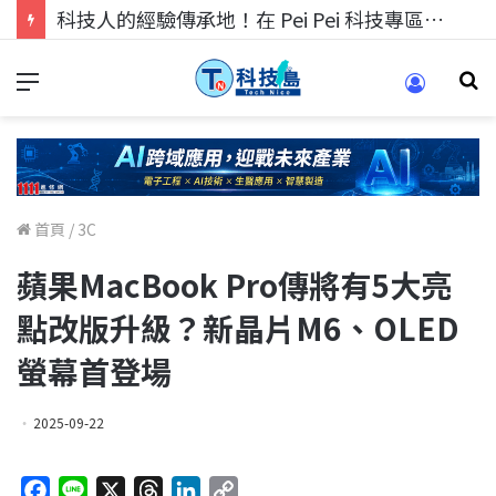
科技人找工作，就到TECH+ 科技專區!
首頁
/
3C
蘋果MacBook Pro傳將有5大亮
點改版升級？新晶片M6、OLED
螢幕首登場
2025-09-22
F
L
X
T
L
C