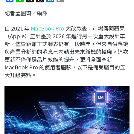
a
i
h
i
o
記者孟圓琦／編譯
c
n
r
n
p
e
e
e
k
y
自 2021 年
MacBook Pro
大改款後，市場傳聞蘋果
b
a
e
L
（Apple）正計畫於 2026 年進行另一次重大設計革
o
d
d
i
新。儘管距離正式發表仍有一段時間，但來自供應鏈
o
s
I
n
與產業分析師的消息已勾勒出未來新機的輪廓。這次
k
n
k
更新不僅僅是晶片效能的提升，更將全面革新
MacBook Pro 的使用者體驗，以下是備受矚目的五
大升級亮點。