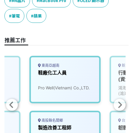
e
e
e
k
y
M6晶片
MacBook Pro
OLED 顯示器
b
a
e
L
o
d
d
i
筆電
蘋果
o
s
I
n
k
n
k
推薦工作
東南亞越南
新北市
鞋廠化工人員
行動通
(資深
Pro Well(Vietnam) Co.,LTD.
鴻海精
(鴻海)
南投縣名間鄉
台北市
B
製造改善工程師
韌體F