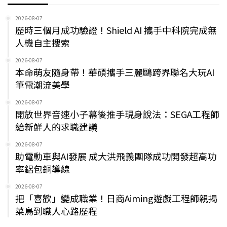
2026-08-07
歷時三個月成功驗證！Shield AI 攜手中科院完成無
人機自主搜索
2026-08-07
本命萌友隨身帶！華碩攜手三麗鷗跨界聯名大玩AI
筆電潮流美學
2026-08-07
開放世界音速小子幕後推手現身說法：SEGA工程師
給新鮮人的求職建議
2026-08-07
助電動車與AI發展 成大洪飛義團隊成功開發超高功
率鋁包銅導線
2026-08-07
把「喜歡」變成職業！日商Aiming遊戲工程師親揭
菜鳥到職人心路歷程