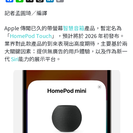
a
i
h
i
o
記者孟圓琦／編譯
c
n
r
n
p
e
e
e
k
y
Apple 傳聞已久的帶螢幕
智慧音箱
產品，暫定名為
b
a
e
L
「
HomePod Touch
」，預計將於 2026 年初發布。
o
d
d
i
業界對此款產品的到來表現出高度期待，主要基於兩
o
s
I
n
大關鍵因素：提供無廣告的用戶體驗，以及作為新一
k
n
k
代
Siri
能力的展示平台。