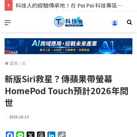
科技人的經驗傳承地！在 Pei Pei 科技專區，與學弟妹交流最硬核的技術
首頁
/
3C
新版Siri救星？傳蘋果帶螢幕
HomePod Touch預計2026年問
世
2025-10-13
F
L
X
T
L
C