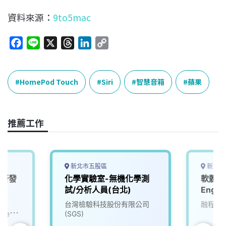
資料來源：
9to5mac
F
L
X
T
L
C
a
i
h
i
o
c
n
r
n
p
e
e
e
k
y
HomePod Touch
Siri
智慧音箱
蘋果
b
a
e
L
o
d
d
i
o
s
I
n
推薦工作
k
n
k
新北市五股區
新北市
hm研發
化學實驗室-無機化學測
軟體工程
試/分析人員(台北)
Engin
台灣檢驗科技股份有限公司
融程電
ystems
(SGS)