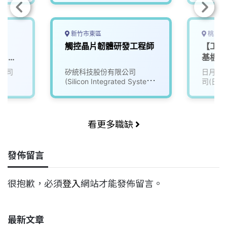
新竹市東區
桃園市
師
觸控晶片韌體研發工程師
【工程研
: 林
基板設
(Cade
公司
矽統科技股份有限公司
日月光
(Silicon Integrated Systems
司(日月
Corp.) （矽統）
看更多職缺
發佈留言
很抱歉，必須
登入
網站才能發佈留言。
最新文章