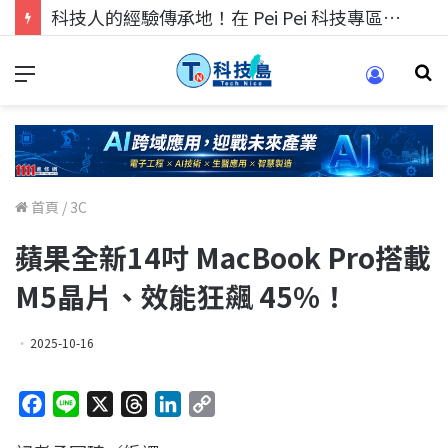
科技人的經驗傳承地！在 Pei Pei 科技專區，與學弟妹交流最硬核的技術
首頁
/
3C
蘋果全新14吋 MacBook Pro搭載
M5晶片、效能狂飆 45%！
2025-10-16
F
L
X
T
L
C
a
i
h
i
o