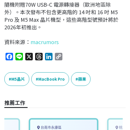
隨機附贈70W USB-C 電源轉接器（歐洲地區除
外）。本次發布不包含更高階的 14 吋和 16 吋 M5
Pro 及 M5 Max 晶片機型，這些高階型號預計將於
2026年初推出。
資料來源：
macrumors
F
L
X
T
L
C
a
i
h
i
o
c
n
r
n
p
e
e
e
k
y
M5晶片
MacBook Pro
蘋果
b
a
e
L
o
d
d
i
o
s
I
n
推薦工作
k
n
k
台南市永康區
桃園市