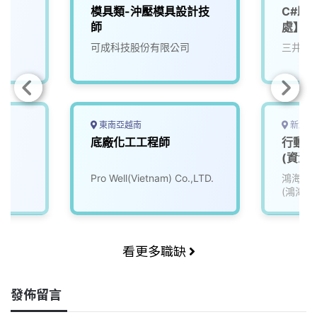
模具類-沖壓模具設計技
C#助
師
處】
可成科技股份有限公司
三井資
東南亞越南
新北市
底廠化工工程師
行動通
(資深
Pro Well(Vietnam) Co.,LTD.
鴻海精
(鴻海)
看更多職缺
發佈留言