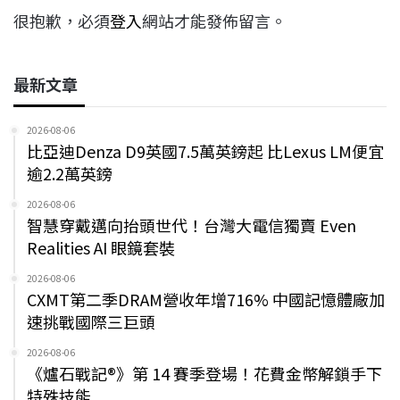
很抱歉，必須
登入
網站才能發佈留言。
最新文章
2026-08-06
比亞迪Denza D9英國7.5萬英鎊起 比Lexus LM便宜
逾2.2萬英鎊
2026-08-06
智慧穿戴邁向抬頭世代！台灣大電信獨賣 Even
Realities AI 眼鏡套裝
2026-08-06
CXMT第二季DRAM營收年增716% 中國記憶體廠加
速挑戰國際三巨頭
2026-08-06
《爐石戰記®》第 14 賽季登場！花費金幣解鎖手下
特殊技能