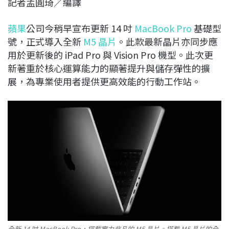
記者孟圓琦／編譯
c
n
r
n
p
e
e
e
k
y
蘋果
公司今稍早宣布更新 14 吋
MacBook Pro
基礎型
b
a
e
L
號，正式導入全新
M5 晶片
。此款最新晶片亦同步應
o
d
d
i
用於更新後的 iPad Pro 與 Vision Pro 機型。此次更
o
s
I
n
新著重於核心運算能力的顯著提升與儲存彈性的擴
k
n
k
展，為專業使用者提供更高效能的行動工作站。
全新 14 吋 MacBook Pro，搭載實力非凡的 M5 晶片。搭載 M5 晶片的全