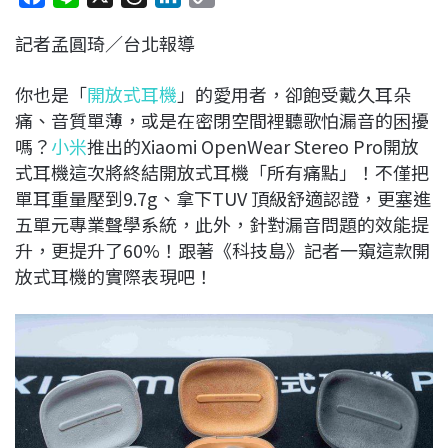
a
i
h
i
o
記者孟圓琦／台北報導
c
n
r
n
p
e
e
e
k
y
你也是「
開放式耳機
」的愛用者，卻飽受戴久耳朵
b
a
e
L
痛、音質單薄，或是在密閉空間裡聽歌怕漏音的困擾
o
d
d
i
嗎？
小米
推出的Xiaomi OpenWear Stereo Pro開放
o
s
I
n
式耳機這次將終結開放式耳機「所有痛點」！不僅把
k
n
k
單耳重量壓到9.7g、拿下TUV 頂級舒適認證，更塞進
五單元專業聲學系統，此外，針對漏音問題的效能提
升，更提升了60%！跟著《科技島》記者一窺這款開
放式耳機的實際表現吧！