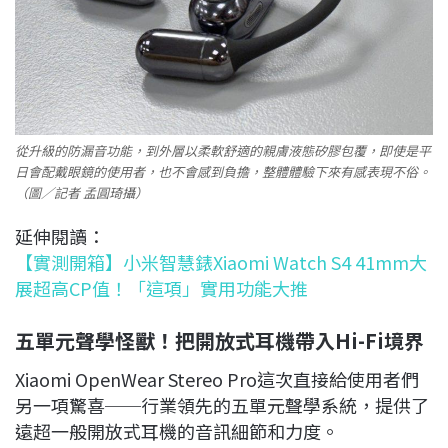
從升級的防漏音功能，到外層以柔軟舒適的親膚液態矽膠包覆，即使是平
日會配戴眼鏡的使用者，也不會感到負擔，整體體驗下來有感表現不俗。
（圖／記者 孟圓琦攝）
延伸閱讀：
【實測開箱】小米智慧錶Xiaomi Watch S4 41mm大
展超高CP值！「這項」實用功能大推
五單元聲學怪獸！把開放式耳機帶入Hi-Fi
境界
Xiaomi OpenWear Stereo Pro這次直接給使用者們
另一項驚喜──行業領先的五單元聲學系統，提供了
遠超一般開放式耳機的音訊細節和力度。