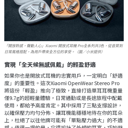
「開放聆感，聲動人心」Xiaomi 開放式耳機 Pro全系列共3色，從音質到
日常風格搭配，為用戶帶來全方位的享受。（圖／小米提供）
實現「全天候無感佩戴」的輕盈舒適
如果你也是開放式耳機的忠實用戶，一定明白「舒適
度」的重要性。這次Xiaomi OpenWear Stereo Pro
將這份「輕盈」推向了極致，直接打造單耳耳機重量
僅9.7g的超輕量體驗，日常通勤或是長途旅程中配戴
使用，都給予高度肯定。其中採用了三點支撐設計，
以確保壓力均勻分佈、讓耳機能穩穩地待在你的耳朵
上，杜絕了以往他牌可能有「單點壓力過大」的不適
感。值得一提的是，它還設計了外傾的耳塞，巧妙避