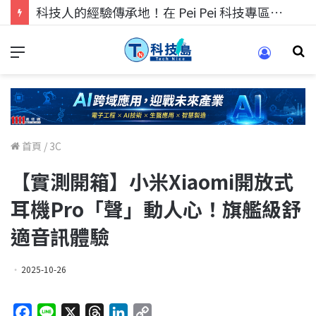
科技人的經驗傳承地！在 Pei Pei 科技專區，與學弟妹交流最硬核的技術
首頁
/
3C
【實測開箱】小米Xiaomi開放式
耳機Pro「聲」動人心！旗艦級舒
適音訊體驗
2025-10-26
F
L
X
T
L
C