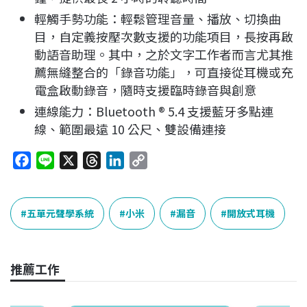
輕觸手勢功能：輕鬆管理音量、播放、切換曲
目，自定義按壓次數支援的功能項目，長按再啟
動語音助理。其中，之於文字工作者而言尤其推
薦無縫整合的「錄音功能」，可直接從耳機或充
電盒啟動錄音，隨時支援臨時錄音與創意
連線能力：Bluetooth ® 5.4 支援藍牙多點連
線、範圍最遠 10 公尺、雙設備連接
F
L
X
T
L
C
a
i
h
i
o
c
n
r
n
p
e
e
e
k
y
五單元聲學系統
小米
漏音
開放式耳機
b
a
e
L
o
d
d
i
o
s
I
n
推薦工作
k
n
k