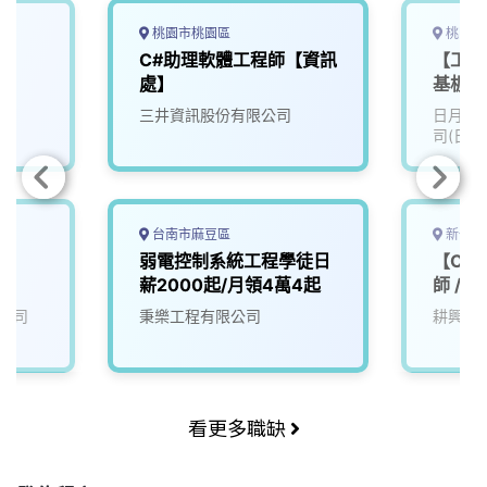
桃園市桃園區
桃園市
C#助理軟體工程師【資訊
【工程研
處】
基板設
(Cade
三井資訊股份有限公司
日月光
司(日月
台南市麻豆區
新竹縣
弱電控制系統工程學徒日
【CE
薪2000起/月領4萬4起
師 / 
公司
秉樂工程有限公司
耕興股
看更多職缺