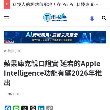
科技人的經驗傳承地！在 Pei Pei 科技專區，與學弟妹交流最硬核的技術
首頁
/
3C
蘋果庫克親口證實 延宕的Apple
Intelligence功能有望2026年推
出
2025-10-31
F
L
X
T
L
C