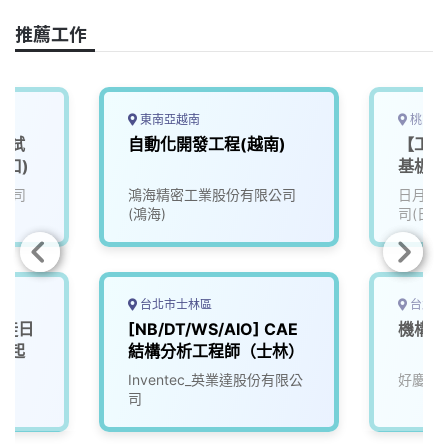
e
e
e
k
y
推薦工作
b
a
e
L
o
d
d
i
o
s
I
n
k
n
k
東南亞越南
桃園市
測試
自動化開發工程(越南)
【工程研
林口)
基板設
(Cade
公司
鴻海精密工業股份有限公司
日月光
(鴻海)
司(日月
台北市士林區
台北市
學徒日
[NB/DT/WS/AIO] CAE
機構工程
4起
結構分析工程師（士林）
Inventec_英業達股份有限公
好慶科
司