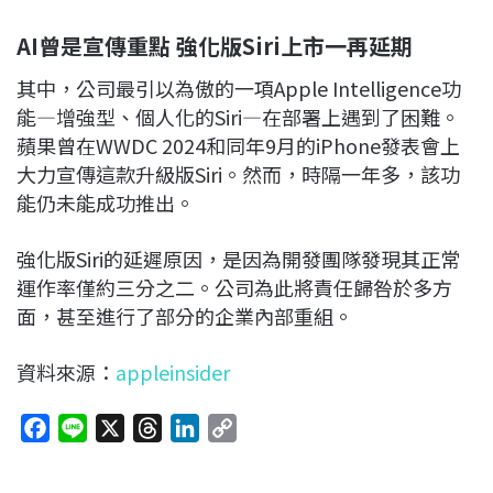
AI曾是宣傳重點 強化版Siri上市一再延期
其中，公司最引以為傲的一項Apple Intelligence功
能—增強型、個人化的Siri—在部署上遇到了困難。
蘋果曾在WWDC 2024和同年9月的iPhone發表會上
大力宣傳這款升級版Siri。然而，時隔一年多，該功
能仍未能成功推出。
強化版Siri的延遲原因，是因為開發團隊發現其正常
運作率僅約三分之二。公司為此將責任歸咎於多方
面，甚至進行了部分的企業內部重組。
資料來源：
appleinsider
F
L
X
T
L
C
a
i
h
i
o
c
n
r
n
p