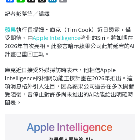
a
i
h
i
o
記者彭夢竺／編譯
c
n
r
n
p
e
e
e
k
y
蘋果
執行長提姆·庫克（Tim Cook）近日透露，備
b
a
e
L
受期待、由
Apple Intelligence
強化的Siri，將如期在
o
d
d
i
2026年首次亮相。此發言暗示蘋果公司此前延宕的AI
o
s
I
n
計畫已重回正軌。
k
n
k
庫克近日接受外媒採訪時表示，他相信Apple
Intelligence的相關功能正按計畫在2026年推出。這
項消息格外引人注目，因為蘋果公司過去在多次開發
受阻後，曾停止對許多尚未推出的AI功能給出明確時
間表。