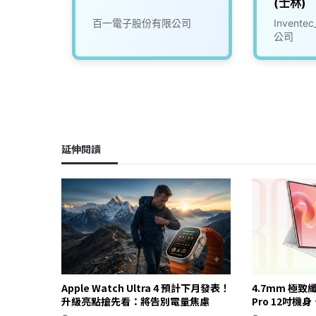
(士林)
限公司
百一電子股份有限公司
Inven
公司
延伸閱讀
Apple Watch Ultra 4 預計下月發表！
4.7mm 極致
升級亮點搶先看：將告別電量焦慮
Pro 12吋機