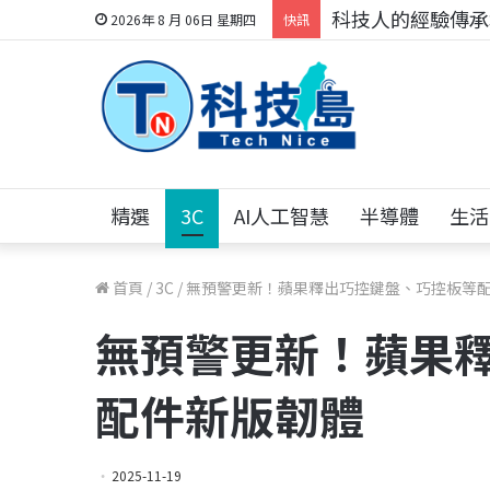
科技人的經驗傳承地
2026年 8 月 06日 星期四
快訊
精選
3C
AI人工智慧
半導體
生活
首頁
/
3C
/
無預警更新！蘋果釋出巧控鍵盤、巧控板等
無預警更新！蘋果
配件新版韌體
2025-11-19