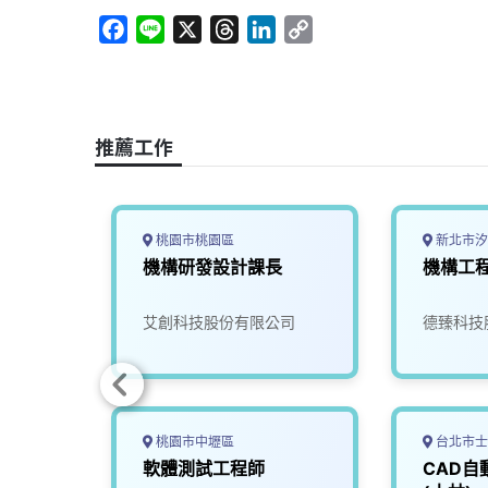
F
L
X
T
L
C
a
i
h
i
o
c
n
r
n
p
e
e
e
k
y
b
a
e
L
推薦工作
o
d
d
i
o
s
I
n
k
n
k
桃園市桃園區
新北市汐
程
機構研發設計課長
機構工
限公司
艾創科技股份有限公司
德臻科技
桃園市中壢區
台北市士
構設計
軟體測試工程師
CAD自