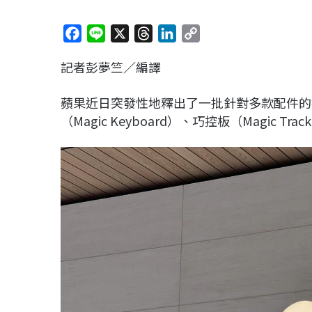
F
L
X
T
L
C
a
i
h
i
o
記者彭夢竺／編譯
c
n
r
n
p
e
e
e
k
y
蘋果近日突發性地釋出了一批針對多款配件的韌
b
a
e
L
（Magic Keyboard）、巧控板（Magic
o
d
d
i
o
s
I
n
k
n
k