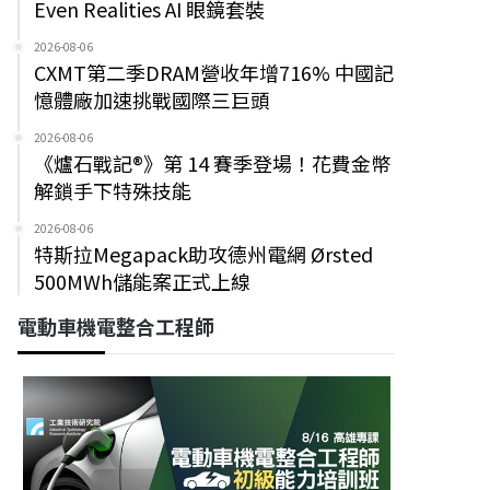
Even Realities AI 眼鏡套裝
2026-08-06
CXMT第二季DRAM營收年增716% 中國記
憶體廠加速挑戰國際三巨頭
2026-08-06
《爐石戰記®》第 14 賽季登場！花費金幣
解鎖手下特殊技能
2026-08-06
特斯拉Megapack助攻德州電網 Ørsted
500MWh儲能案正式上線
電動車機電整合工程師