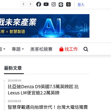
登入
園
專題
黑客松競賽
找工作
最新文章
2026-08-06
比亞迪Denza D9英國7.5萬英鎊起 比
Lexus LM便宜逾2.2萬英鎊
2026-08-06
智慧穿戴邁向抬頭世代！台灣大電信獨賣