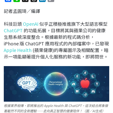
a
i
h
i
o
記者孟圓琦／編譯
c
n
r
n
p
e
e
e
k
y
科技巨頭
OpenAI
似乎正積極推進旗下大型語言模型
b
a
e
L
ChatGPT
的功能拓展，目標將其與蘋果公司的健康
o
d
d
i
生態系統深度整合。根據最新的程式碼分析，
o
s
I
n
iPhone 版 ChatGPT 應用程式的內部檔案中，已發現
k
n
k
Apple Health
(蘋果健康)的專屬圖示及相關配置，暗
示一項能顯著提升個人化服務的新功能，即將問世。
根據業界相傳，即將推出的 Apple Health 與 ChatGPT，這次結合將象徵
著截然不同的全新體驗——走向真正智慧的健康陪伴！（圖／AI生成）