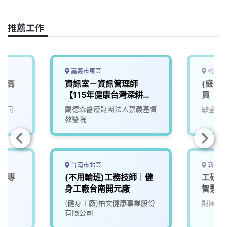
o
s
I
n
k
n
k
推薦工作
嘉義市東區
桃園市
 (高
資訊室－資訊管理師
(盛弘
【115年健康台灣深耕計
員
畫】
公司
戴德森醫療財團法人嘉義基督
敏盛醫
教醫院
台南市北區
新竹縣
le專
(不用輪班)工務技師｜健
工研院
身工廠台南開元廠
智慧演
(T200
(健身工廠)柏文健康事業股份
財團法
00/
有限公司
擬)