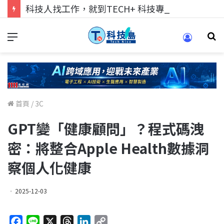
科技人找工作，就到TECH+ 科技專區!
首頁
/
3C
GPT變「健康顧問」？程式碼洩
密：將整合Apple Health數據洞
察個人化健康
2025-12-03
F
L
X
T
L
C