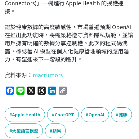
Connectors)」一欄進行 Apple Health 的授權連
接。
鑑於健康數據的高度敏感性，市場普遍預期 OpenAI
在推出此功能時，將需嚴格遵守資料隱私規範，並讓
用戶擁有明確的數據分享控制權。此次的程式碼洩
露，標誌著 AI 模型在個人化健康管理領域的應用潛
力，有望迎來下一階段的躍升。
資料來源：
macrumors
F
L
X
T
L
C
a
i
h
i
o
c
n
r
n
p
e
e
e
k
y
Apple Health
ChatGPT
OpenAI
健康
b
a
e
L
o
d
d
i
大型語言模型
蘋果