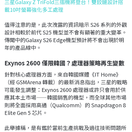
三星Galaxy Z TriFold三摺機將登台！雙鉸鏈設計搭
載10吋螢幕強化多工處理
值得注意的是，此次洩露的資訊暗示 S26 系列的外觀
設計相較於前代 S25 機型並不會有顯著的重大變革。
傳聞中的Galaxy S26 Edge機型預計將不會出現於明
年的產品線中。
Exynos 2600 僅限韓國？處理器策略再生變數
針對核心處理器方面，來自韓國媒體《IT Home》
（經 GSMArena 轉載）的最新消息指出，三星的戰略
可能發生調整：Exynos 2600 處理器或許只會用於供
應其本土市場——韓國銷售的機型，而全球其他市場
則將全面採用高通（Qualcomm）的 Snapdragon 8
Elite Gen 5 芯片。
此舉據稱，是有鑑於當前生產挑戰及過往技術問題所