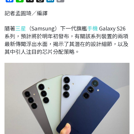
a
i
h
i
o
記者孟圓琦／編譯
c
n
r
n
p
e
e
e
k
y
隨著
三星
（Samsung）下一代旗艦
手機
Galaxy S26
b
a
e
L
系列，預計將於明年初發布，有關該系列裝置的兩項
o
d
d
i
最新傳聞浮出水面，揭示了其潛在的設計細節，以及
o
s
I
n
其中引人注目的芯片分配策略。
k
n
k