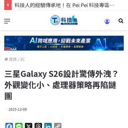
科技人的經驗傳承地！在 Pei Pei 科技專區，與學弟妹交流最硬核的技術
首頁
/
3C
三星Galaxy S26設計驚傳外洩？
外觀變化小、處理器策略再陷謎
團
2025-12-08
F
L
X
T
L
C