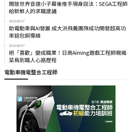
開放世界音速小子幕後推手現身說法：SEGA工程師
給新鮮人的求職建議
2026-08-07
助電動車與AI發展 成大洪飛義團隊成功開發超高功
率鋁包銅導線
2026-08-07
把「喜歡」變成職業！日商Aiming遊戲工程師親揭
菜鳥到職人心路歷程
電動車機電整合工程師