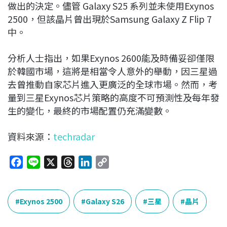
做出的決定。儘管 Galaxy S25 系列並未使用Exynos
2500，但該晶片曾出現於Samsung Galaxy Z Flip 7
中。
分析人士指出，如果Exynos 2600能及時備妥卻僅限
於韓國市場，這將是相當令人意外的舉動，因三星過
去曾推動自家芯片進入更廣泛的全球市場。然而，考
量到三星Exynos芯片策略的高度不可預測性及每年發
生的變化，最終的市場配置仍充滿變數。
資料來源：
techradar
F
L
X
T
L
C
a
i
h
i
o
c
n
r
n
p
e
e
e
k
y
Exynos 2500
Galaxy S26
三星
晶片
b
a
e
L