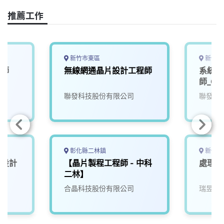
o
d
d
i
o
s
I
n
推薦工作
k
n
k
新竹市東區
新竹縣
構師
無線網通晶片設計工程師
系統單
師_Chu
聯發科技股份有限公司
聯發科
彰化縣二林鎮
新竹市
C設計
【晶片製程工程師 - 中科
處理器
二林】
合晶科技股份有限公司
瑞昱半