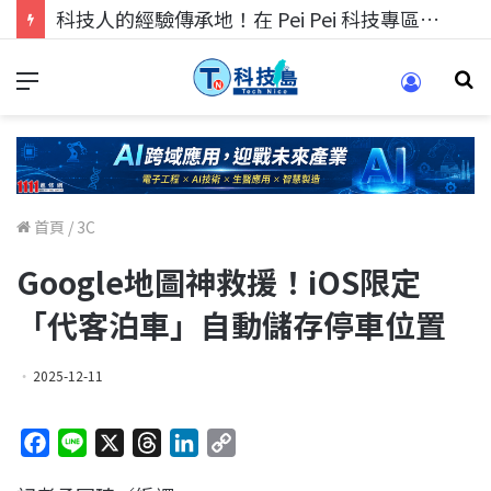
科技人的經驗傳承地！在 Pei Pei 科技專區，與學弟妹交流最硬核的技術
首頁
/
3C
Google地圖神救援！iOS限定
「代客泊車」自動儲存停車位置
2025-12-11
F
L
X
T
L
C
a
i
h
i
o