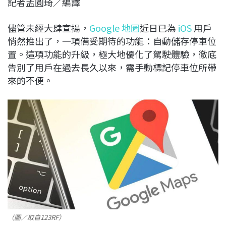
記者孟圓琦／編譯
c
n
r
n
p
e
e
e
k
y
儘管未經大肆宣揚，
Google 地圖
近日已為
iOS
用戶
b
a
e
L
悄然推出了，一項備受期待的功能：自動儲存停車位
o
d
d
i
置。這項功能的升級，極大地優化了駕駛體驗，徹底
o
s
I
n
告別了用戶在過去長久以來，需手動標記停車位所帶
k
n
k
來的不便。
（圖／取自123RF）