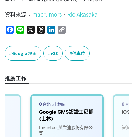
資料來源：
macrumors
、
Rio Akasaka
F
L
X
T
L
C
a
i
h
i
o
c
n
r
n
p
e
e
e
k
y
Google 地圖
iOS
停車位
b
a
e
L
o
d
d
i
o
s
I
n
推薦工作
k
n
k
台北市士林區
台北市
師
Google GMS認證工程師
iOS工
(士林)
Inventec_英業達股份有限公
智滙科
司