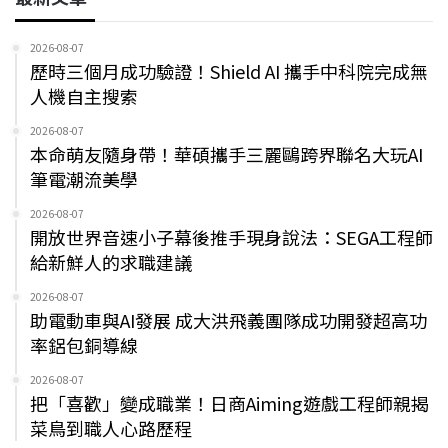
2026-08-07
歷時三個月成功驗證！Shield AI 攜手中科院完成無
人機自主搜索
2026-08-07
本命萌友隨身帶！華碩攜手三麗鷗跨界聯名大玩AI
筆電潮流美學
2026-08-07
開放世界音速小子幕後推手現身說法：SEGA工程師
給新鮮人的求職建議
2026-08-07
助電動車與AI發展 成大洪飛義團隊成功開發超高功
率鋁包銅導線
2026-08-07
把「喜歡」變成職業！日商Aiming遊戲工程師親揭
菜鳥到職人心路歷程