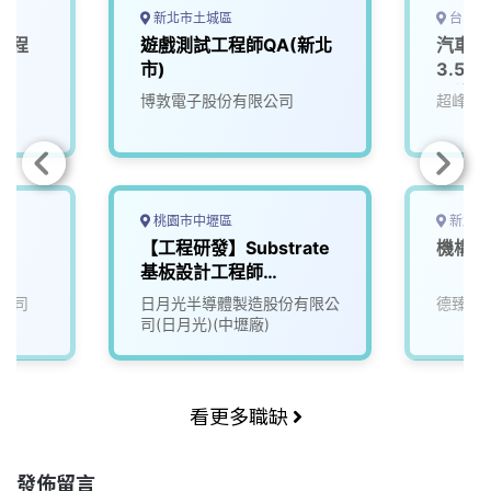
新北市土城區
台中市
工程
遊戲測試工程師QA(新北
汽車维
)
市)
3.5萬
日均放
博敦電子股份有限公司
超峰汽
可】
桃園市中壢區
新北市
【工程研發】Substrate
機構工
基板設計工程師
(Cadence)
公司
日月光半導體製造股份有限公
德臻科
司(日月光)(中壢廠)
看更多職缺
發佈留言