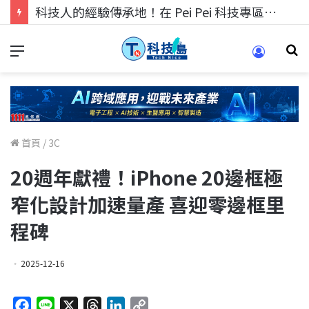
科技人的經驗傳承地！在 Pei Pei 科技專區，與學弟妹交流最硬核的技術
首頁
/
3C
20週年獻禮！iPhone 20邊框極
窄化設計加速量產 喜迎零邊框里
程碑
2025-12-16
F
L
X
T
L
C