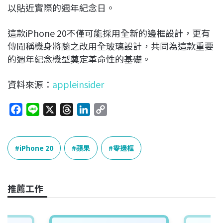
以貼近實際的週年紀念日。
這款iPhone 20不僅可能採用全新的邊框設計，更有
傳聞稱機身將隨之改用全玻璃設計，共同為這款重要
的週年紀念機型奠定革命性的基礎。
資料來源：
appleinsider
F
L
X
T
L
C
a
i
h
i
o
c
n
r
n
p
e
e
e
k
y
iPhone 20
蘋果
零邊框
b
a
e
L
o
d
d
i
o
s
I
n
推薦工作
k
n
k