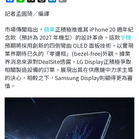
a
i
h
i
o
記者孟圓琦／編譯
c
n
r
n
p
e
e
e
k
y
市場傳聞指出，
蘋果
正積極推進其 iPhone 20 週年紀
b
a
e
L
念款（預計為 2027 年機型）的設計革命。這款
手機
o
d
d
i
預期將採用創新的四側彎曲 OLED 面板技術，以實現
o
s
I
n
業界期待已久的「零邊框」(bezel-free)外觀。據業
k
n
k
界消息來源對DealSite透露，LG Display正積極爭取
相關製造設備的訂單，展現出其在供應鏈中力求主導
的決心，相較之下，Samsung Display則顯得更為審
慎。