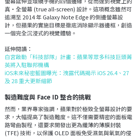
螢幕延伸並環繞手機的四個邊緣，從而達到視覺上的
真・全螢幕 (true all-screen) 設計。這項概念雖然可
追溯至 2014 年 Galaxy Note Edge 的側邊螢幕設
計，但蘋果的實施目標是徹底消除顯示器邊框，創造
一個完全沉浸式的視覺體驗。
延伸閱讀：
白宮啟動「科技部隊」計畫：蘋果等眾多科技巨頭菁
英將入駐聯邦機構
iOS未來秘密藍圖曝光：洩露代碼揭示 iOS 26.4、27
及 28 重大更新細節
製造難度與 Face ID 整合的挑戰
然而，業界專家強調，蘋果對於極致全螢幕設計的要
求，大幅提高了製造難度。這不僅需要精密的面板電
路彎曲製程，還要求開發出更為纖薄的薄膜封裝
(TFE) 技術，以保護 OLED 面板免受濕氣與氧氣的侵