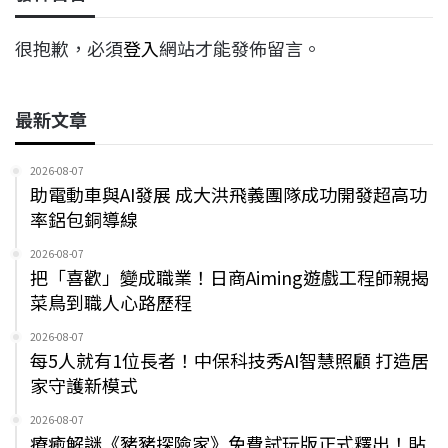
很抱歉，必須
登入
網站才能發佈留言。
最新文章
2026-08-07
助電動車與AI發展 成大洪飛義團隊成功開發超高功
率鋁包銅導線
2026-08-07
把「喜歡」變成職業！日商Aiming遊戲工程師親揭
菜鳥到職人心路歷程
2026-08-07
每5人就有1位長者！中保科技秀AI智慧照顧 打造居
家守護新模式
2026-08-07
療癒解謎《豬豬探險家》免費試玩版正式釋出！貼