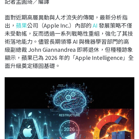
記者孟圓琦／編譯
c
n
r
n
p
e
e
e
k
y
面對近期高層異動與人才流失的傳聞，最新分析指
b
a
e
L
出，
蘋果
公司（Apple Inc.）內部的
AI
發展策略不僅
o
d
d
i
未受動搖，反而透過一系列戰略性重組，強化了其技
o
s
I
n
術落地能力。儘管長期領導 AI 與機器學習部門的高
k
n
k
級副總裁 John Giannandrea 即將退休，但種種跡象
顯示，蘋果已為 2026 年的「Apple Intelligence」全
面升級奠定穩固基礎。