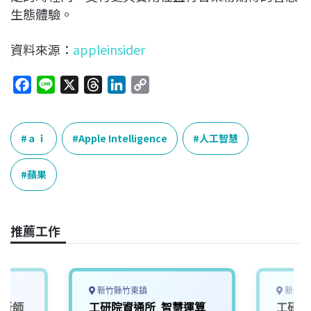
生態體驗。
資料來源：
appleinsider
F
L
X
T
L
C
a
i
h
i
o
c
n
r
n
p
e
e
e
k
y
ａｉ
Apple Intelligence
人工智慧
b
a
e
L
o
d
d
i
蘋果
o
s
I
n
k
n
k
推薦工作
新竹縣竹東鎮
新竹縣
分析師
工研院資通所_智慧運算
工研院