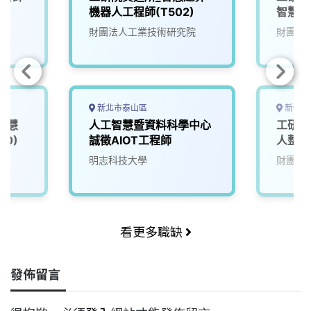
機器人工程師(T502)
智慧演
(T200
財團法人工業技術研究院
財團法
00/
擬)
新北市泰山區
新竹縣
智慧
人工智慧暨資料科學中心
工研院
00)
誠徵AIOT工程師
人整合
院
明志科技大學
財團法
看更多職缺
發佈留言