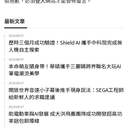
很抱歉，必須
登入
網站才能發佈留言。
最新文章
2026-08-07
歷時三個月成功驗證！Shield AI 攜手中科院完成無
人機自主搜索
2026-08-07
本命萌友隨身帶！華碩攜手三麗鷗跨界聯名大玩AI
筆電潮流美學
2026-08-07
開放世界音速小子幕後推手現身說法：SEGA工程師
給新鮮人的求職建議
2026-08-07
助電動車與AI發展 成大洪飛義團隊成功開發超高功
率鋁包銅導線