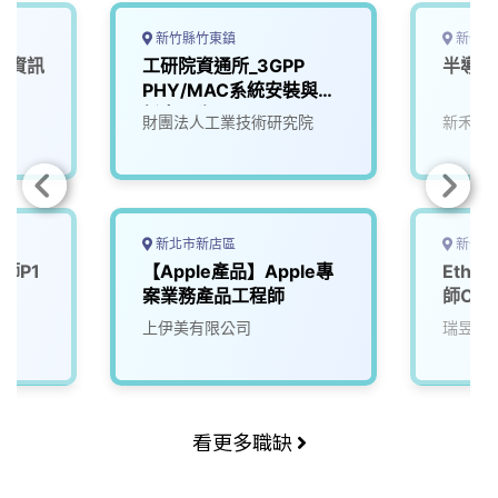
新竹縣竹東鎮
新竹縣
【資訊
工研院資通所_3GPP
半導體
PHY/MAC系統安裝與分
析實習生(M202)
財團法人工業技術研究院
新禾應
新北市新店區
新竹市
師P1
【Apple產品】Apple專
Ethe
案業務產品工程師
師C1
司
上伊美有限公司
瑞昱半
看更多職缺