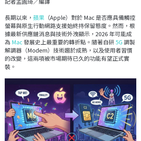
記者孟圓琦／編譯
c
n
r
n
p
e
e
e
k
y
長期以來，
蘋果
（Apple）對於 Mac 是否應具備觸控
b
a
e
L
螢幕與原生行動網路支援始終持保留態度。然而，根
o
d
d
i
據最新供應鏈消息與技術外洩顯示，2026 年可能成
o
s
I
n
為
Mac
發展史上最重要的轉折點。隨著自研
5G
調製
k
n
k
解調器（Modem）技術趨於成熟，以及使用者習慣
的改變，這兩項被市場期待已久的功能有望正式實
裝。