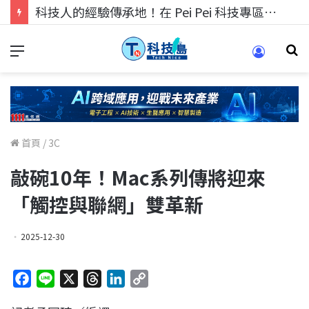
科技人的經驗傳承地！在 Pei Pei 科技專區，與學弟妹交流最硬核的技術
首頁
/
3C
敲碗10年！Mac系列傳將迎來
「觸控與聯網」雙革新
2025-12-30
F
L
X
T
L
C
a
i
h
i
o