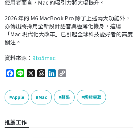
使用者而言，Mac 的吸引力將大幅提升。
2026 年的 M6 MacBook Pro 除了上述兩大功能外，
亦傳出將採用全新設計語音與極薄化機身，這場
「Mac 現代化大改革」已引起全球科技愛好者的高度
關注。
資料來源：
9to5mac
F
L
X
T
L
C
a
i
h
i
o
c
n
r
n
p
e
e
e
k
y
Apple
Mac
蘋果
觸控螢幕
b
a
e
L
o
d
d
i
o
s
I
n
推薦工作
k
n
k